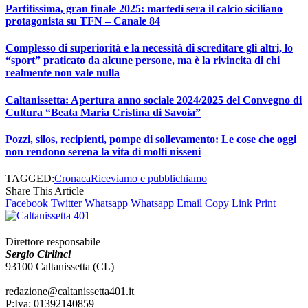
Partitissima, gran finale 2025: martedì sera il calcio siciliano
protagonista su TFN – Canale 84
Complesso di superiorità e la necessità di screditare gli altri, lo
“sport” praticato da alcune persone, ma è la rivincita di chi
realmente non vale nulla
Caltanissetta: Apertura anno sociale 2024/2025 del Convegno di
Cultura “Beata Maria Cristina di Savoia”
Pozzi, silos, recipienti, pompe di sollevamento: Le cose che oggi
non rendono serena la vita di molti nisseni
TAGGED:
Cronaca
Riceviamo e pubblichiamo
Share This Article
Facebook
Twitter
Whatsapp
Whatsapp
Email
Copy Link
Print
Direttore responsabile
Sergio Cirlinci
93100 Caltanissetta (CL)
redazione@caltanissetta401.it
P:Iva: 01392140859