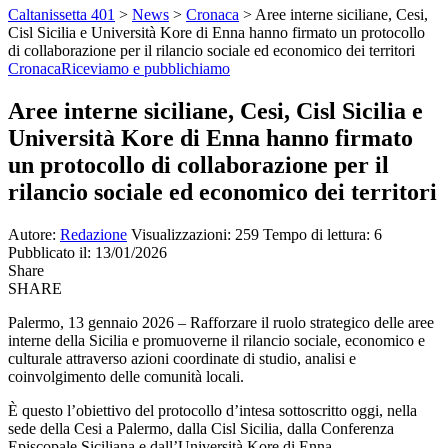
Caltanissetta 401
>
News
>
Cronaca
>
Aree interne siciliane, Cesi,
Cisl Sicilia e Università Kore di Enna hanno firmato un protocollo
di collaborazione per il rilancio sociale ed economico dei territori
Cronaca
Riceviamo e pubblichiamo
Aree interne siciliane, Cesi, Cisl Sicilia e
Università Kore di Enna hanno firmato
un protocollo di collaborazione per il
rilancio sociale ed economico dei territori
Autore:
Redazione
Visualizzazioni: 259
Tempo di lettura: 6
Pubblicato il: 13/01/2026
Share
SHARE
Palermo, 13 gennaio 2026 – Rafforzare il ruolo strategico delle aree
interne della Sicilia e promuoverne il rilancio sociale, economico e
culturale attraverso azioni coordinate di studio, analisi e
coinvolgimento delle comunità locali.
È questo l’obiettivo del protocollo d’intesa sottoscritto oggi, nella
sede della Cesi a Palermo, dalla Cisl Sicilia, dalla Conferenza
Episcopale Siciliana e dall’Università Kore di Enna.