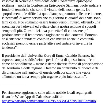
vescovo di Acireale e presidente della Conferenza episcopale
siciliana – anche la Conferenza Episcopale Siciliana vuole andare a
fondo di tematiche che sono il vissuto della nostra gente. Lo
spopolamento, le difficoltà quotidiane, soprattutto nelle aree interne,
la necessità di avere servizi che migliorino la qualità della vita sono
temi caldi. Noi vogliamo essere traino verso il futuro, offrendo una
speranza per i giovani ed evitare che la nostra regione si spopoli
sempre di più. Quest’iniziativa permetterà di conoscere più
profondamente il fenomeno e ragionare su dati concreti. Potremo
così riflettere e renderci conto in che misura anche le comunità
ecclesiali possono essere parte attiva nel tentare di invertire la
tendenza”.
Il presidente dell’Università Kore di Enna, Cataldo Salerno, ha
espresso ampia soddisfazione per la firma di questa intesa, “che –
come ha sottolineato – mette insieme diverse forme di partecipazione
del territorio e della regione. Daremo un contributo di ricerca e di
divulgazione nell’ambito di questa collaborazione che vuole
affrontare un tema sempre più urgente e più interessante”.
——————
Per rimanere aggiornato sulle ultime notizie locali segui gratis
il canale WhatsApp di Caltanissetta401.it
https://whatsapp.com/channel/0029VbAkvGI77qVRlECsmk0o