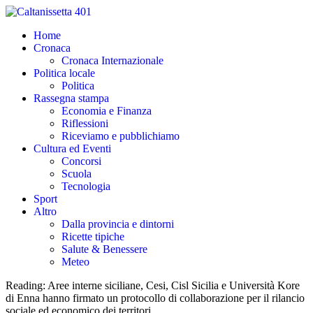
Home
Cronaca
Cronaca Internazionale
Politica locale
Politica
Rassegna stampa
Economia e Finanza
Riflessioni
Riceviamo e pubblichiamo
Cultura ed Eventi
Concorsi
Scuola
Tecnologia
Sport
Altro
Dalla provincia e dintorni
Ricette tipiche
Salute & Benessere
Meteo
Reading:
Aree interne siciliane, Cesi, Cisl Sicilia e Università Kore
di Enna hanno firmato un protocollo di collaborazione per il rilancio
sociale ed economico dei territori