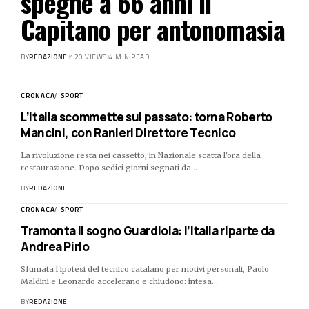
spegne a 66 anni il
Capitano per antonomasia
BY
REDAZIONE
120 VIEWS
4 MIN READ
CRONACA
SPORT
L’Italia scommette sul passato: torna Roberto
Mancini, con Ranieri Direttore Tecnico
La rivoluzione resta nei cassetto, in Nazionale scatta l'ora della
restaurazione. Dopo sedici giorni segnati da…
BY
REDAZIONE
CRONACA
SPORT
Tramonta il sogno Guardiola: l’Italia riparte da
Andrea Pirlo
Sfumata l'ipotesi del tecnico catalano per motivi personali, Paolo
Maldini e Leonardo accelerano e chiudono: intesa…
BY
REDAZIONE