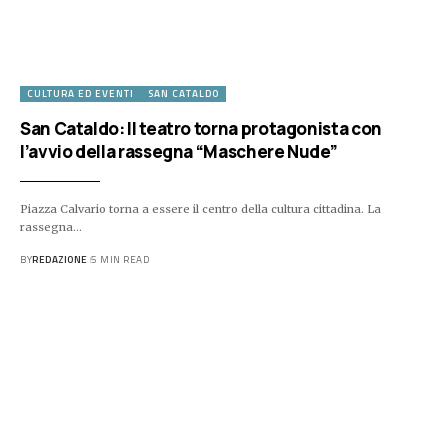
CULTURA ED EVENTI
SAN CATALDO
San Cataldo: Il teatro torna protagonista con
l’avvio della rassegna “Maschere Nude”
Piazza Calvario torna a essere il centro della cultura cittadina. La
rassegna…
BY
REDAZIONE
5 MIN READ