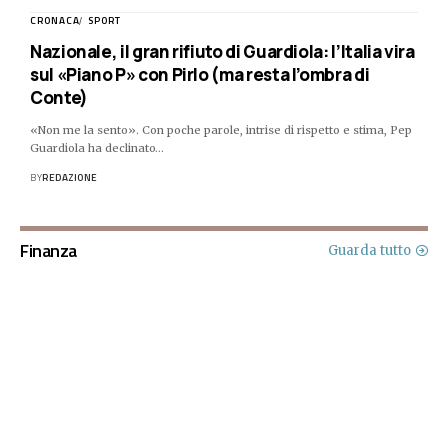
CRONACA
SPORT
Nazionale, il gran rifiuto di Guardiola: l’Italia vira
sul «Piano P» con Pirlo (ma resta l’ombra di
Conte)
«Non me la sento». Con poche parole, intrise di rispetto e stima, Pep
Guardiola ha declinato…
BY
REDAZIONE
Finanza
Guarda tutto