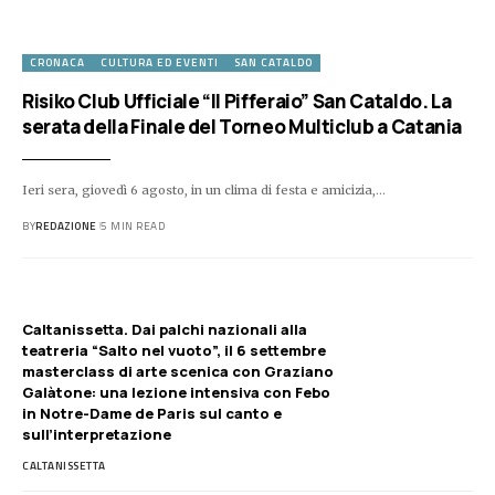
CRONACA
CULTURA ED EVENTI
SAN CATALDO
Risiko Club Ufficiale “Il Pifferaio” San Cataldo. La
serata della Finale del Torneo Multiclub a Catania
Ieri sera, giovedì 6 agosto, in un clima di festa e amicizia,…
BY
REDAZIONE
5 MIN READ
Caltanissetta. Dai palchi nazionali alla
teatreria “Salto nel vuoto”, il 6 settembre
masterclass di arte scenica con Graziano
Galàtone: una lezione intensiva con Febo
in Notre-Dame de Paris sul canto e
sull’interpretazione
CALTANISSETTA