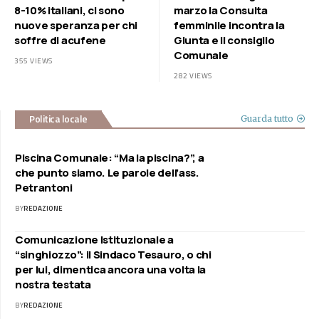
8-10% italiani, ci sono
marzo la Consulta
nuove speranza per chi
femminile incontra la
soffre di acufene
Giunta e il consiglio
Comunale
355 VIEWS
282 VIEWS
Politica locale
Guarda tutto
Piscina Comunale: “Ma la piscina?”, a
che punto siamo. Le parole dell’ass.
Petrantoni
BY
REDAZIONE
Comunicazione Istituzionale a
“singhiozzo”: il Sindaco Tesauro, o chi
per lui, dimentica ancora una volta la
nostra testata
BY
REDAZIONE