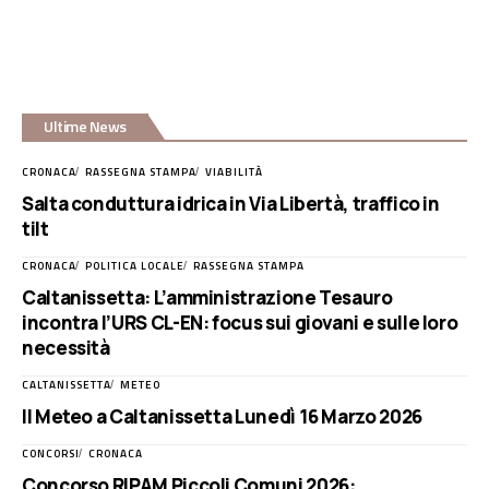
Ultime News
CRONACA
RASSEGNA STAMPA
VIABILITÀ
Salta conduttura idrica in Via Libertà, traffico in
tilt
CRONACA
POLITICA LOCALE
RASSEGNA STAMPA
Caltanissetta: L’amministrazione Tesauro
incontra l’URS CL-EN: focus sui giovani e sulle loro
necessità
CALTANISSETTA
METEO
Il Meteo a Caltanissetta Lunedì 16 Marzo 2026
CONCORSI
CRONACA
Concorso RIPAM Piccoli Comuni 2026: