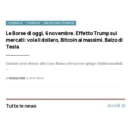
CRONACA
FINANZA
RASSEGNA STAMPA
Le Borse di oggi, 6 novembre. Effetto Trump sui
mercati: vola il dollaro, Bitcoin ai massimi. Balzo di
Tesla
L'ormai certo ritorno alla Casa Bianca del tycoon spinge i listini mondiali.
…
BY
REDAZIONE
2 MIN READ
Tutte le news
Accedi