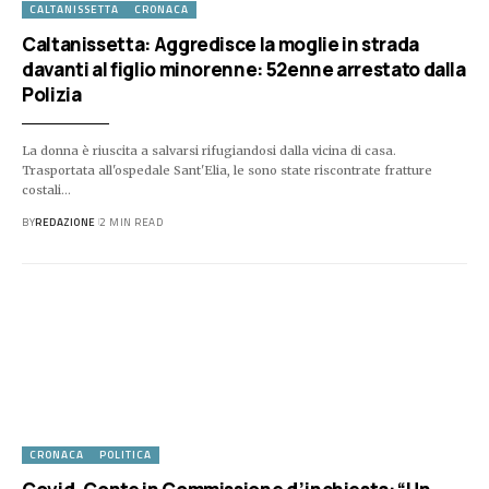
CALTANISSETTA
CRONACA
Caltanissetta: Aggredisce la moglie in strada
davanti al figlio minorenne: 52enne arrestato dalla
Polizia
La donna è riuscita a salvarsi rifugiandosi dalla vicina di casa.
Trasportata all'ospedale Sant'Elia, le sono state riscontrate fratture
costali…
BY
REDAZIONE
2 MIN READ
CRONACA
POLITICA