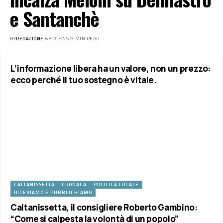
e Santanchè
BY
REDAZIONE
68 VIEWS
3 MIN READ
L’informazione libera ha un valore, non un prezzo:
ecco perché il tuo sostegno è vitale.
CALTANISSETTA
CRONACA
POLITICA LOCALE
RICEVIAMO E PUBBLICHIAMO
Caltanissetta, il consigliere Roberto Gambino:
“Come si calpesta la volontà di un popolo”