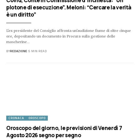
Covid, Conte in Commissione d’inchiesta: “Un
plotone di esecuzione”. Meloni: “Cercare la verità
è un diritto”
L'ex presidente del Consiglio affronta un'audizione fiume di oltre cinque
ore, depositando un documento in Procura sulla gestione delle
mascherine…
BY
REDAZIONE
5 MIN READ
CRONACA
OROSCOPO
Oroscopo del giorno, le previsioni di Venerdì 7
Agosto 2026 segno per segno