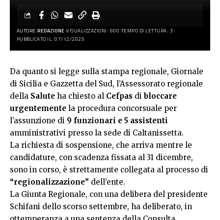
AUTORE:
REDAZIONE
VISUALIZZAZIONI: 600
TEMPO DI LETTURA: 3
PUBBLICATO IL: 07/12/2025
Da quanto si legge sulla stampa regionale, Giornale
di Sicilia e Gazzetta del Sud, l’Assessorato regionale
della
Salute
ha chiesto al
Cefpas
di
bloccare
urgentemente
la procedura concorsuale per
l’assunzione di
9 funzionari e 5 assistenti
amministrativi presso la sede di Caltanissetta.
La richiesta di sospensione, che arriva mentre le
candidature, con scadenza fissata al 31 dicembre,
sono in corso, è strettamente collegata al processo di
“regionalizzazione”
dell’ente.
La Giunta Regionale, con una delibera del presidente
Schifani dello scorso settembre, ha deliberato, in
ottemperanza a una sentenza della Consulta,