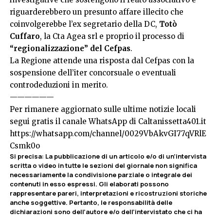
riguarderebbero un presunto affare illecito che
coinvolgerebbe l’ex segretario della DC,
Totò
Cuffaro
, la Cta Agea srl e proprio il processo di
“regionalizzazione” del Cefpas
.
La Regione attende una risposta dal Cefpas con la
sospensione dell’iter concorsuale o eventuali
controdeduzioni in merito.
——————
Per rimanere aggiornato sulle ultime notizie locali
segui gratis il canale WhatsApp di Caltanissetta401.it
https://whatsapp.com/channel/0029VbAkvGI77qVRlE
Csmk0o
Si precisa
:
La pubblicazione di un articolo e/o di un’intervista
scritta o video in tutte le sezioni del giornale non significa
necessariamente la condivisione parziale o integrale dei
contenuti in esso espressi. Gli elaborati possono
rappresentare pareri, interpretazioni e ricostruzioni storiche
anche soggettive. Pertanto, le responsabilità delle
dichiarazioni sono dell’autore e/o dell’intervistato che ci ha