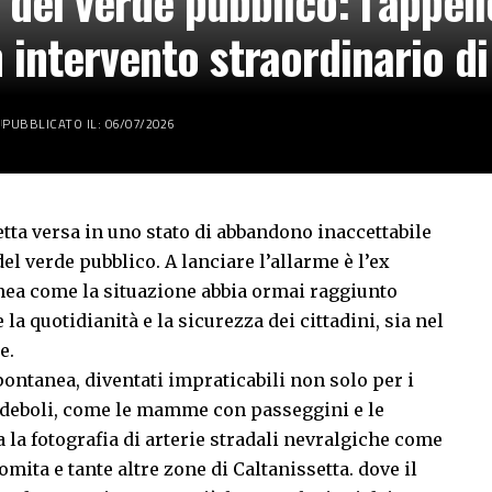
del verde pubblico: l’appell
 intervento straordinario di
PUBBLICATO IL: 06/07/2026
tta versa in uno stato di abbandono inaccettabile
 verde pubblico. A lanciare l’allarme è l’ex
inea come la situazione abbia ormai raggiunto
 la quotidianità e la sicurezza dei cittadini, sia nel
e.
ontanea, diventati impraticabili non solo per i
ù deboli, come le mamme con passeggini e le
 la fotografia di arterie stradali nevralgiche come
omita e tante altre zone di Caltanissetta. dove il