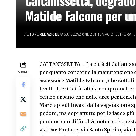
Caltanissetta, degrado 
Matilde Falcone per un
AUTORE:
REDAZIONE
VISUALIZZAZIONI: 231
TEMPO DI LETTURA: 3
CALTANISSETTA – La città di Caltanisse
per quanto concerne la manutenzione del
SHARE
assessore Matilde Falcone , che sottol
livelli di criticità tali da compromettere
centro urbano che nelle aree periferich
Marciapiedi invasi dalla vegetazione sp
pedoni, ma soprattutto per le fasce pi
persone con difficoltà motorie. È questa
via Due Fontane, via Santo Spirito, via R