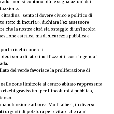
grado , non si contano più le segnalazioni dei
ituazione.
ttadina , sento il dovere civico e politico di
o stato di incuria», dichiara l’ex assessore
 che la nostra città sia ostaggio di un’incolta
uestione estetica, ma di sicurezza pubblica e
mporta rischi concreti:
iedi sono di fatto inutilizzabili, costringendo i
ada.
llato del verde favorisce la proliferazione di
 nelle zone limitrofe al centro abitato rappresenta
 rischi gravissimi per l’incolumità pubblica,
tenso.
 manutenzione arborea. Molti alberi, in diverse
nti urgenti di potatura per evitare che rami