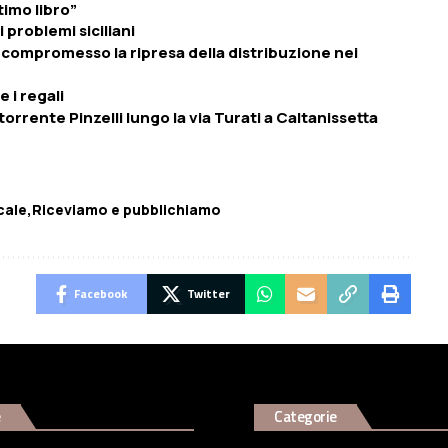
timo libro”
i problemi siciliani
a compromesso la ripresa della distribuzione nei
e i regali
rrente Pinzelli lungo la via Turati a Caltanissetta
cale
Riceviamo e pubblichiamo
Facebook
Twitter
e
Categorie