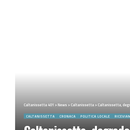
Caltanissetta 401
>
News
>
Caltanissetta
>
Caltanissetta, degr
CALTANISSETTA
CRONACA
POLITICA LOCALE
RICEVIA