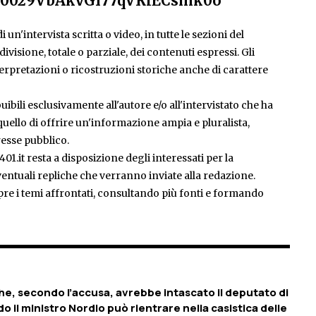
el/0029VbAkvGI77qVRlECsmk0o
 un'intervista scritta o video, in tutte le sezioni del
isione, totale o parziale, dei contenuti espressi. Gli
rpretazioni o ricostruzioni storiche anche di carattere
ibili esclusivamente all'autore e/o all'intervistato che ha
è quello di offrire un'informazione ampia e pluralista,
esse pubblico.
401.it resta a disposizione degli interessati per la
entuali repliche che verranno inviate alla redazione.
pre i temi affrontati, consultando più fonti e formando
che, secondo l’accusa, avrebbe intascato il deputato di
o il ministro Nordio può rientrare nella casistica delle