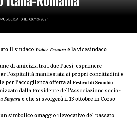
o Italia-Romania
PUBBLICATO IL: 09/10/2024
incontrato il sindaco 𝑾𝒂𝒍𝒕𝒆𝒓 𝑻𝒆𝒔𝒂𝒖𝒓𝒐 e la vicesindaco
ame di amicizia tra i due Paesi, esprimere
 l’ospitalità manifestata ai propri concittadini e
oglienza offerta al 𝐅𝐞𝐬𝐭𝐢𝐯𝐚𝐥 𝐝𝐢 𝐒𝐜𝐚𝐦𝐛𝐢𝐨
𝐢𝐚 𝐒𝐢𝐜𝐢𝐥𝐢𝐚 organizzato dalla Presidente dell’Associazione socio-
𝑺𝒕𝒖𝒑𝒂𝒓𝒖 e che si svolgerà il 13 ottobre in Corso
 un simbolico omaggio rievocativo del passato