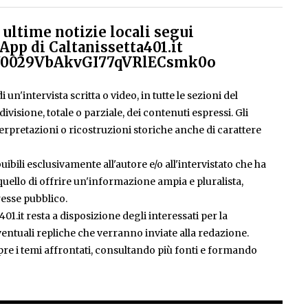
ultime notizie locali segui
App di Caltanissetta401.it
el/0029VbAkvGI77qVRlECsmk0o
 un'intervista scritta o video, in tutte le sezioni del
isione, totale o parziale, dei contenuti espressi. Gli
rpretazioni o ricostruzioni storiche anche di carattere
ibili esclusivamente all'autore e/o all'intervistato che ha
è quello di offrire un'informazione ampia e pluralista,
esse pubblico.
401.it resta a disposizione degli interessati per la
entuali repliche che verranno inviate alla redazione.
pre i temi affrontati, consultando più fonti e formando