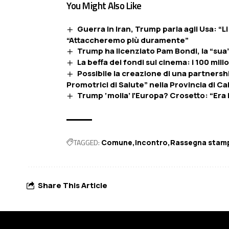
You Might Also Like
Guerra in Iran, Trump parla agli Usa: “L
“Attaccheremo più duramente”
Trump ha licenziato Pam Bondi, la “sua” 
La beffa dei fondi sul cinema: i 100 milio
Possibile la creazione di una partners
Promotrici di Salute” nella Provincia di Ca
Trump ‘molla’ l’Europa? Crosetto: “Era
TAGGED:
Comune
Incontro
Rassegna stam
Share This Article