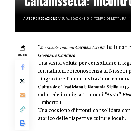
Caltanissetta: Incontr
AUTORE:
REDAZIONE
VISUALIZZAZIONI: 317
TEMPO DI LETTURA: 1
La 𝑐𝑜𝑛𝑠𝑜𝑙𝑒 𝑟𝑢𝑚𝑒𝑛𝑎 𝑪𝒂𝒓𝒎𝒆𝒏 𝑨𝒙𝒆𝒏𝒊𝒆 ha 
𝑮𝒊𝒐𝒗𝒂𝒏𝒏𝒂 𝑪𝒂𝒏𝒅𝒖𝒓𝒂.
SHARE
Una visita voluta per consolidare il leg
formalmente riconoscenza ai Nisseni per
ringraziare l’amministrazione comunale per l’acc
𝐂𝐮𝐥𝐭𝐮𝐫𝐚𝐥𝐞 𝐞 𝐓𝐫𝐚𝐝𝐢𝐳𝐢𝐨𝐧𝐚𝐥𝐞 𝐑𝐨𝐦𝐚𝐧
culturale immigrati rumeni “Assir” 𝑬𝒍𝒆𝒏𝒂 
Umberto I.
Una coesione d’intenti consolidata con
storico delle rispettive culture locali.