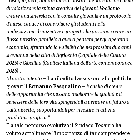
“
Bisogna, però, andare oltre. Il nostro intento è anche quello
di valorizzare la spinta creativa dei giovani. Vogliamo
creare una sinergia con le consulte giovanili e un protocollo
d’intesa capace di coinvolgere gli studenti nella
realizzazione di iniziative e progetti che possano creare un
flusso turistico, parallelo a quello pensato per gli operatori
economici, sfruttando la visibilità che nei prossimi due anni
si avranno nella città di Agrigento (Capitale della Cultura
2025) e Gibellina (Capitale italiana dell’arte contemporanea
2026)
”.
“Il nostro intento –
ha ribadito l’assessore alle politiche
giovanili
Ermanno
Pasqualino
– è quello di creare
delle opportunità che possano migliorare la qualità e il
benessere della loro vita spingendoli a pensare un futuro a
Caltanissetta, supportandoli per investire in attività
produttive proficue
”.
E a tale percorso evolutivo il Sindaco Tesauro ha
voluto sottolineare l’importanza di far comprendere