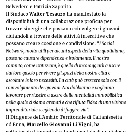
Belvedere e Patrizia Saporito.
Il Sindaco
Walter
Tesauro
ha manifestato la
disponibilità di una collaborazione proficua per
trovare sinergie che possano coinvolgere i giovani
aiutandoli a trovare delle attività interattive che
possano creare coesione e condivisione. “
I Social
Network, molto utili per alcuni aspetti della vita quotidiana,
possono causare dipendenza e isolamento. Il nostro
compito, come istituzioni, è quello di incoraggiarli a uscire
dal loro guscio per vivere gli spazi della nostra città e
ascoltare le loro necessità. La città può crescere solo con il
coinvolgimento dei giovani. Noi dobbiamo e vogliamo
lavorare per riuscire a uscire dalla mentalità immobilistica
nella quale ci siamo arenati e che rifiuta l’idea di una visione
imprenditoriale scegliendo di fuggire via
”.
Il Dirigente dell’Ambito Territoriale di Caltanissetta
ed Enna,
Marcello Giovanni Li Vigni
, ha
sottolineato l’importanza fondamentale di un dialogo