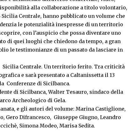
sponibilità alla collaborazione a titolo volontario,
S Sicilia Centrale, hanno pubblicato un volume che
idenzia le potenzialità inespresse di un territorio
)scoprire, con l’auspicio che possa diventare uno
ato di quei luoghi che chiedono da tempo, a gran
oblio le testimonianze di un passato da lasciare in
icilia Centrale. Un territorio ferito. Tra criticità
ografica e sarà presentato a Caltanissetta il 13
ala Conferenze di Sicilbanca.
ente di Sicilbanca, Walter Tesauro, sindaco della
 Parco Archeologico di Gela.
anata, e gli autori del volume: Marina Castiglione,
elo, Gero Difrancesco, Giuseppe Giugno, Leandro
iccichè, Simona Modeo, Marisa Sedita.