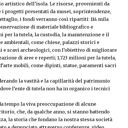
 artistico dell’isola. Le risorse, provenienti da
e i progetti presentati da musei, soprintendenze,
ttaglio, i fondi verranno così ripartiti: 114 mila
 conservazione di materiale bibliografico e
ni per la tutela, la custodia, la manutenzione e il
e ambientali, come chiese, palazzi storici e
 e scavi archeologici, con l’obiettivo di migliorare
azione di aree e reperti; 1,723 milioni per la tutela,
d’arte mobili, come dipinti, statue, paramenti sacri
derando la vastità e la capillarità del patrimonio
 dove l’ente di tutela non ha in organico i tecnici
 da tempo la viva preoccupazione di alcune
ritorio, che, da qualche anno, si stanno battendo
za, la storia che fondano la nostra stessa società
ato e denunciato attraverso conferenze, video,