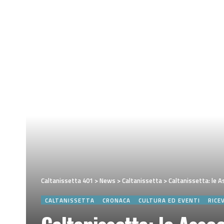
Caltanissetta 401
>
News
>
Caltanissetta
>
Caltanissetta: le Asso
CALTANISSETTA
CRONACA
CULTURA ED EVENTI
RICE