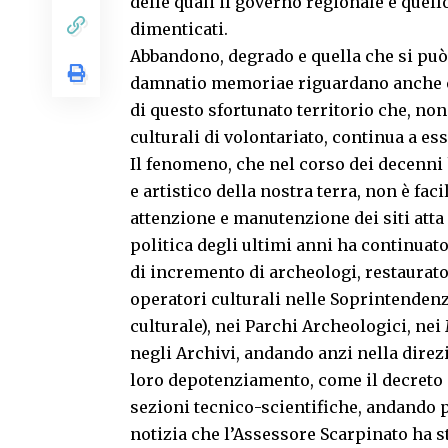
delle quali il governo regionale e qu
dimenticati.
Abbandono, degrado e quella che si può 
damnatio memoriae riguardano anche e 
di questo sfortunato territorio che, n
culturali di volontariato, continua a ess
Il fenomeno, che nel corso dei decenni
e artistico della nostra terra, non è fa
attenzione e manutenzione dei siti atta a
politica degli ultimi anni ha continuat
di incremento di archeologi, restauratori,
operatori culturali nelle Soprintendenz
culturale), nei Parchi Archeologici, nei 
negli Archivi, andando anzi nella dir
loro depotenziamento, come il decreto 
sezioni tecnico-scientifiche, andando pe
notizia che l’Assessore Scarpinato ha st