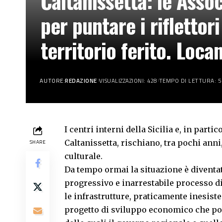
Caltanissetta: le Assoc
per puntare i riflettori
territorio ferito. Loca
AUTORE:
REDAZIONE
VISUALIZZAZIONI: 428
TEMPO DI LETTURA: 5
I centri interni della Sicilia e, in parti
Caltanissetta, rischiano, tra pochi anni
SHARE
culturale.
Da tempo ormai la situazione è diventat
progressivo e inarrestabile processo d
le infrastrutture, praticamente inesist
progetto di sviluppo economico che pos