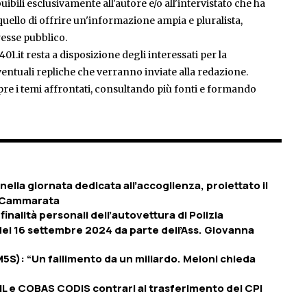
ibili esclusivamente all'autore e/o all'intervistato che ha
è quello di offrire un'informazione ampia e pluralista,
esse pubblico.
401.it resta a disposizione degli interessati per la
entuali repliche che verranno inviate alla redazione.
pre i temi affrontati, consultando più fonti e formando
 nella giornata dedicata all’accoglienza, proiettato il
io Cammarata
inalità personali dell’autovettura di Polizia
 del 16 settembre 2024 da parte dell’Ass. Giovanna
(M5S): “Un fallimento da un miliardo. Meloni chieda
GIL e COBAS CODIS contrari al trasferimento del CPI