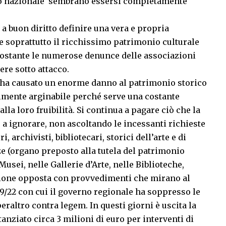
ello nazionale sembrano essersi completamente
a buon diritto definire una vera e propria
soprattutto il ricchissimo patrimonio culturale
onostante le numerose denunce delle associazioni
ere sotto attacco.
 ha causato un enorme danno al patrimonio storico
cilmente arginabile perché serve una costante
lla loro fruibilità. Si continua a pagare ciò che la
o a ignorare, non ascoltando le incessanti richieste
 archivisti, bibliotecari, storici dell’arte e di
e (organo preposto alla tutela del patrimonio
Musei, nelle Gallerie d’Arte, nelle Biblioteche,
ezione opposta con provvedimenti che mirano al
9/22 con cui il governo regionale ha soppresso le
raltro contra legem. In questi giorni è uscita la
anziato circa 3 milioni di euro per interventi di