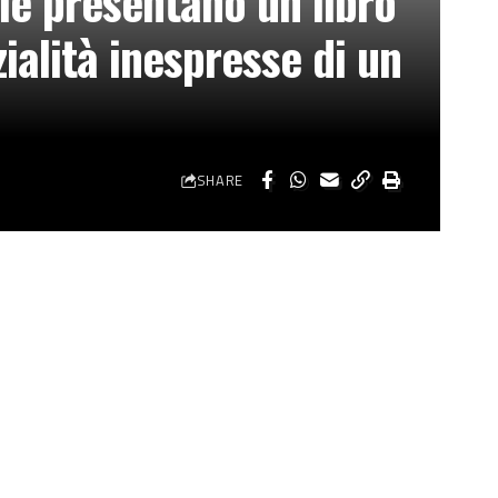
ale presentano un libro
zialità inespresse di un
SHARE