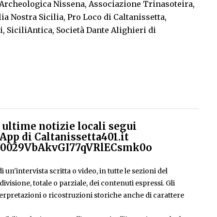
Archeologica Nissena, Associazione Trinasoteira,
lia Nostra Sicilia, Pro Loco di Caltanissetta,
ni, SiciliAntica, Società Dante Alighieri di
ultime notizie locali segui
App di Caltanissetta401.it
el/0029VbAkvGI77qVRlECsmk0o
 un'intervista scritta o video, in tutte le sezioni del
isione, totale o parziale, dei contenuti espressi. Gli
rpretazioni o ricostruzioni storiche anche di carattere