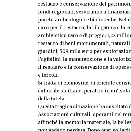
restauro e conservazione del patrimonio
fondi regionali, serviranno a finanziar
parchi archeologici e biblioteche. Nel de
euro per il restauro, la rilegatura e la
archivistico raro e di pregio; 1,22 milio
restauro di beni monumentali, naturali 
giardini; 509 mila euro per esplorazioni
l’agibilità, la manutenzione e la valorizz
il restauro e la conservazione di opere 
e fercoli.
Si tratta di elemosine, di briciole consi
culturale siciliano, peraltro in un’isola
della tutela.
Questa tragica situazione ha suscitato
Associazioni culturali, operanti nel ter
affinché la memoria materiale, la bellez
non vadano perdute. Dopo aver sollecit