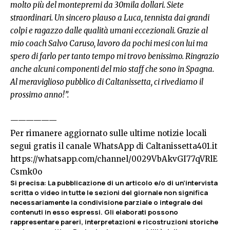
molto più del montepremi da 30mila dollari. Siete
straordinari. Un sincero plauso a Luca, tennista dai grandi
colpi e ragazzo dalle qualità umani eccezionali. Grazie al
mio coach Salvo Caruso, lavoro da pochi mesi con lui ma
spero di farlo per tanto tempo mi trovo benissimo. Ringrazio
anche alcuni componenti del mio staff che sono in Spagna.
Al meraviglioso pubblico di Caltanissetta, ci rivediamo il
prossimo anno!”.
——————
Per rimanere aggiornato sulle ultime notizie locali
segui gratis il canale WhatsApp di Caltanissetta401.it
https://whatsapp.com/channel/0029VbAkvGI77qVRlE
Csmk0o
Si precisa
:
La pubblicazione di un articolo e/o di un’intervista
scritta o video in tutte le sezioni del giornale non significa
necessariamente la condivisione parziale o integrale dei
contenuti in esso espressi. Gli elaborati possono
rappresentare pareri, interpretazioni e ricostruzioni storiche