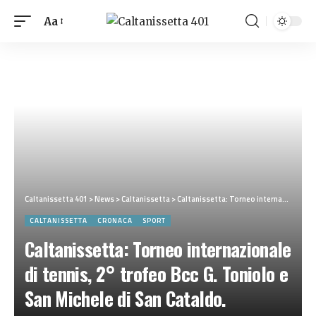
Aa
Caltanissetta 401
>
News
>
Caltanissetta
>
Caltanissetta: Torneo internazionale di tennis, 2° trofeo Bcc G. Toniolo e San Michele di San Cataldo. Massimo Giunta trionfa in due set
CALTANISSETTA
CRONACA
SPORT
Caltanissetta: Torneo internazionale
di tennis, 2° trofeo Bcc G. Toniolo e
San Michele di San Cataldo.