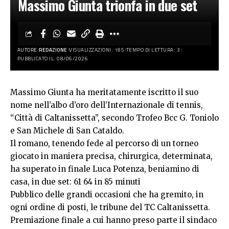
Massimo Giunta trionfa in due set
AUTORE:
REDAZIONE
VISUALIZZAZIONI: 185
TEMPO DI LETTURA: 3
PUBBLICATO IL: 08/06/2026
Massimo Giunta ha meritatamente iscritto il suo
nome nell’albo d’oro dell’Internazionale di tennis,
“Città di Caltanissetta”, secondo Trofeo Bcc G. Toniolo
e San Michele di San Cataldo.
Il romano, tenendo fede al percorso di un torneo
giocato in maniera precisa, chirurgica, determinata,
ha superato in finale Luca Potenza, beniamino di
casa, in due set: 61 64 in 85 minuti
Pubblico delle grandi occasioni che ha gremito, in
ogni ordine di posti, le tribune del TC Caltanissetta.
Premiazione finale a cui hanno preso parte il sindaco