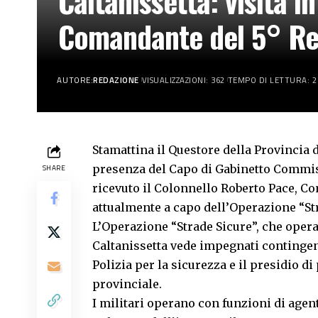
Caltanissetta: visita 
Comandante del 5° Re
AUTORE:
REDAZIONE
VISUALIZZAZIONI: 362
TEMPO DI LETTURA: 2
Stamattina il Questore della Provincia d
presenza del Capo di Gabinetto Commissa
SHARE
ricevuto il Colonnello Roberto Pace, C
attualmente a capo dell’Operazione “Str
L’Operazione “Strade Sicure”, che opera
Caltanissetta vede impegnati contingenti
Polizia per la sicurezza e il presidio di
provinciale.
I militari operano con funzioni di agen