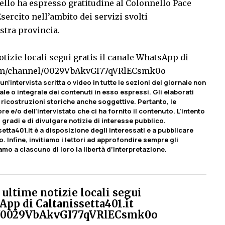
ello ha espresso gratitudine al Colonnello Pace
sercito nell’ambito dei servizi svolti
stra provincia.
tizie locali segui gratis il canale WhatsApp di
com/channel/0029VbAkvGI77qVRlECsmk0o
un’intervista scritta o video in tutte le sezioni del giornale non
le o integrale dei contenuti in esso espressi. Gli elaborati
ricostruzioni storiche anche soggettive. Pertanto, le
e e/o dell’intervistato che ci ha fornito il contenuto. L’intento
 gradi e di divulgare notizie di interesse pubblico.
etta401.it è a disposizione degli interessati e a pubblicare
o. Infine, invitiamo i lettori ad approfondire sempre gli
iamo a ciascuno di loro la libertà d’interpretazione.
ultime notizie locali segui
App di Caltanissetta401.it
el/0029VbAkvGI77qVRlECsmk0o