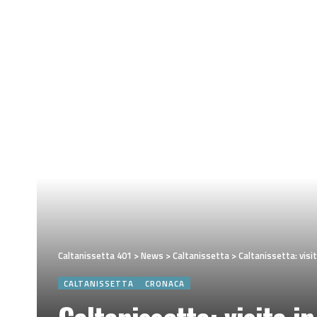
Caltanissetta 401
>
News
>
Caltanissetta
>
Caltanissetta: vis
CALTANISSETTA
CRONACA