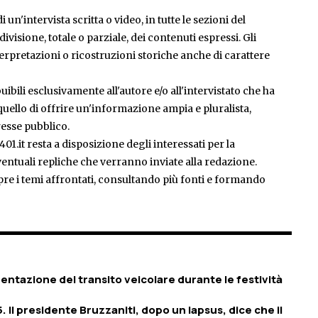
 un'intervista scritta o video, in tutte le sezioni del
isione, totale o parziale, dei contenuti espressi. Gli
rpretazioni o ricostruzioni storiche anche di carattere
ibili esclusivamente all'autore e/o all'intervistato che ha
è quello di offrire un'informazione ampia e pluralista,
esse pubblico.
401.it resta a disposizione degli interessati per la
entuali repliche che verranno inviate alla redazione.
pre i temi affrontati, consultando più fonti e formando
entazione del transito veicolare durante le festività
 Il presidente Bruzzaniti, dopo un lapsus, dice che il