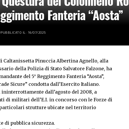
in Questura del Colonnello R
ggimento Fanteria “Aosta”
PUBBLICATO IL: 16/07/2025
i Caltanissetta Pinuccia Albertina Agnello, alla
rio della Polizia di Stato Salvatore Falzone, ha
omandante del 5° Reggimento Fanteria “Aosta”,
ade Sicure” condotta dall’Esercito Italiano.
 ininterrottamente dall’agosto del 2008, a
 di militari dell’E.I. in concorso con le Forze di
 particolari strutture ubicate nel territorio
te di pubblica sicurezza.