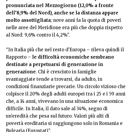
pronunciata nel Mezzogiorno (12,0% a fronte
dell’8,9% del Nord), anche se la distanza appare
molto assottigliata
; nove anni fa la quota di poveri
nelle aree del Meridione era più che doppia rispetto
al Nord: 9,6% contro il 4,2%”.
“In Italia più che nel resto d’Europa – rileva quindi il
Rapporto –
le difficoltà economiche sembrano
destinate a perpetuarsi di generazione in
generazione
. Chi è cresciuto in famiglie
svantaggiate tende a trovarsi, da adulto, in
condizioni finanziarie precarie. Un circolo vizioso che
colpisce il 20% degli adulti europei tra i 25 e i 59 anni
che, a 14 anni, vivevano in una situazione economica
difficile. In Italia, il dato sale al 34%, segno di
un’eredità che pesa sul futuro. Valori più alti di
povertà ereditaria si raggiungono solo in Romania e
Bulgaria (Eurostat)”.