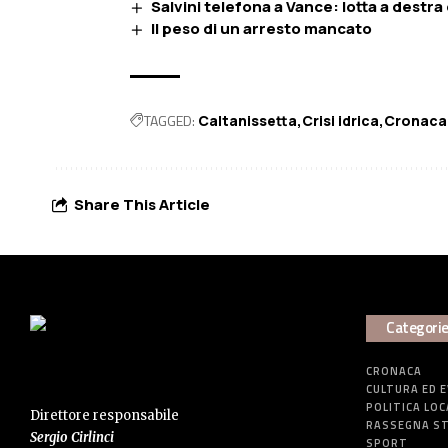
Salvini telefona a Vance: lotta a destr
Il peso di un arresto mancato
TAGGED:
Caltanissetta
Crisi idrica
Cronaca
Share This Article
Categori
CRONACA
CULTURA ED 
POLITICA LOC
Direttore responsabile
RASSEGNA S
Sergio Cirlinci
SPORT