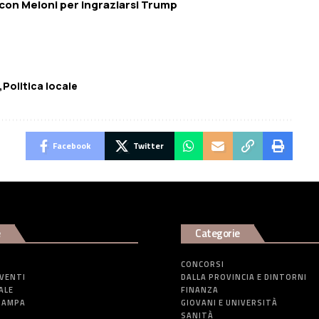
a con Meloni per ingraziarsi Trump
Politica locale
Facebook
Twitter
e
Categorie
CONCORSI
EVENTI
DALLA PROVINCIA E DINTORNI
ALE
FINANZA
TAMPA
GIOVANI E UNIVERSITÀ
SANITÀ