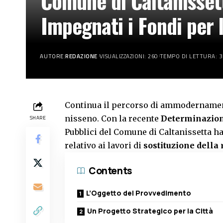
Comune di Caltanissett
Impegnati i Fondi per 
AUTORE:
REDAZIONE
VISUALIZZAZIONI: 260
TEMPO DI LETTURA: 3
Continua il percorso di ammodernamento
nisseno. Con la recente
Determinazione
SHARE
Pubblici del Comune di Caltanissetta 
relativo ai lavori di
sostituzione della 
Contents
L’Oggetto del Provvedimento
Un Progetto Strategico per la Città