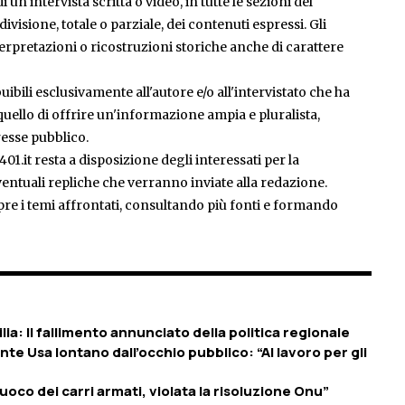
 un'intervista scritta o video, in tutte le sezioni del
isione, totale o parziale, dei contenuti espressi. Gli
rpretazioni o ricostruzioni storiche anche di carattere
ibili esclusivamente all'autore e/o all'intervistato che ha
è quello di offrire un'informazione ampia e pluralista,
esse pubblico.
401.it resta a disposizione degli interessati per la
entuali repliche che verranno inviate alla redazione.
pre i temi affrontati, consultando più fonti e formando
ia: Il fallimento annunciato della politica regionale
dente Usa lontano dall’occhio pubblico: “Al lavoro per gli
 fuoco dei carri armati, violata la risoluzione Onu”