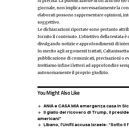
Si precisa: La pubblicazione di un articolo e/o di
giornale, non implica necessariamente la condiv
elaborati possono rappresentare opinioni, inte
soggettivo.
Le dichiarazioni riportate sono pertanto attribu
fornito il contenuto. L'obiettivo della testata 
divulgando notizie e approfondimenti di inter
In merito agli argomenti trattati, Caltanissetta
pubblicazione di comunicati, precisazioni o ev
Invitiamo infine i lettori ad approfondire sem
autonomamente il proprio giudizio.
You Might Also Like
ANIA e CASA MIA emergenza casa in Sicil
Il giallo del ricovero di Trump, il presi
americani”
Libano, l’Unifil accusa Israele: “Sotto il