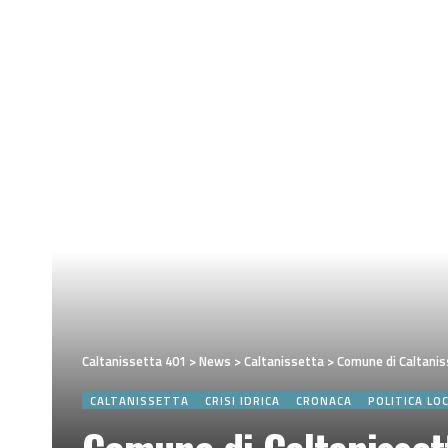
Caltanissetta 401
>
News
>
Caltanissetta
>
Comune di Caltaniss
CALTANISSETTA
CRISI IDRICA
CRONACA
POLITICA LO