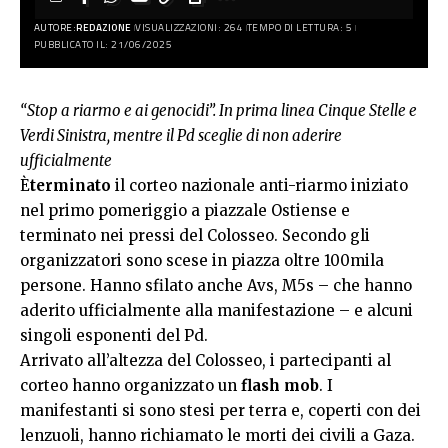
AUTORE:
REDAZIONE
VISUALIZZAZIONI: 264
TEMPO DI LETTURA: 5
PUBBLICATO IL: 21/06/2025
“Stop a riarmo e ai genocidi”. In prima linea Cinque Stelle e
Verdi Sinistra, mentre il Pd sceglie di non aderire
ufficialmente
È
terminato
il corteo nazionale anti-riarmo iniziato
nel primo pomeriggio a piazzale Ostiense e
terminato nei pressi del Colosseo. Secondo gli
organizzatori sono scese in piazza oltre 100mila
persone. Hanno sfilato anche Avs, M5s – che hanno
aderito ufficialmente alla manifestazione – e alcuni
singoli esponenti del Pd.
Arrivato all’altezza del Colosseo, i partecipanti al
corteo hanno organizzato un
flash mob
. I
manifestanti si sono stesi per terra e,
coperti con dei
lenzuoli
, hanno richiamato le morti dei civili a Gaza.