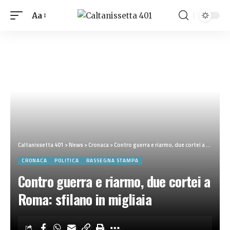
Aa
Caltanissetta 401
>
News
>
Cronaca
>
Contro guerra e riarmo, due cortei a Roma: sfilano in migliaia
CRONACA
POLITICA
RASSEGNA STAMPA
Contro guerra e riarmo, due cortei a
Roma: sfilano in migliaia