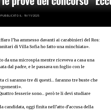
 le prove del concorso “Ecc
PUBBLICATO IL: 19/11/2025
uffaro l’ha ammesso davanti ai carabinieri del Ros:
nitari di Villa Sofia ho fatto una minchiata».
ato da una microspia mentre riceveva a casa una
a dal padre, e le passava un foglio con le
.
ta ci saranno tre di questi… faranno tre buste che
 argomenti».
uattro fesserie sono… però te li devi studiare
la candidata, oggi finita nell’atto d’accusa della