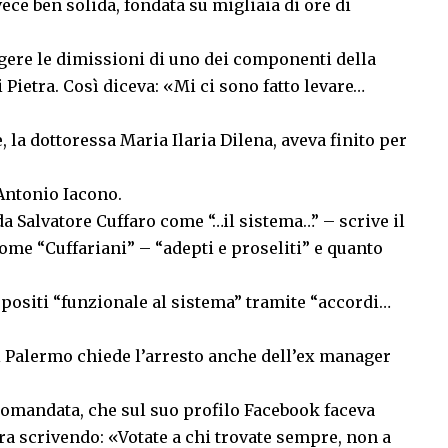
ece ben solida, fondata su migliaia di ore di
gere le dimissioni di uno dei componenti della
ietra. Così diceva: «Mi ci sono fatto levare…
la dottoressa Maria Ilaria Dilena, aveva finito per
Antonio Iacono.
da Salvatore Cuffaro come “…il sistema…” – scrive il
ome “Cuffariani” – “adepti e proseliti” e quanto
ropositi “funzionale al sistema” tramite “accordi…
di Palermo chiede l’arresto anche dell’ex manager
comandata, che sul suo profilo Facebook faceva
a scrivendo: «Votate a chi trovate sempre, non a