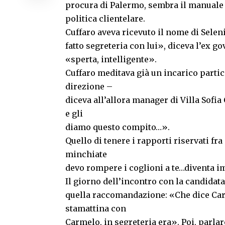
procura di Palermo, sembra il manuale
politica clientelare.
Cuffaro aveva ricevuto il nome di Selen
fatto segreteria con lui», diceva l’ex g
«sperta, intelligente».
Cuffaro meditava già un incarico partic
direzione –
diceva all’allora manager di Villa Sofia 
e gli
diamo questo compito…».
Quello di tenere i rapporti riservati fra
minchiate
devo rompere i coglioni a te…diventa i
Il giorno dell’incontro con la candidata
quella raccomandazione: «Che dice Carm
stamattina con
Carmelo, in segreteria era». Poi, parla