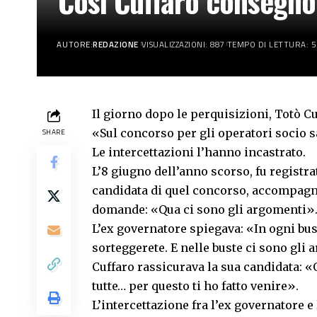
Così Cuffaro consegnò
AUTORE:
REDAZIONE
VISUALIZZAZIONI: 887
TEMPO DI LETTURA: 5
Il giorno dopo le perquisizioni, Totò C
«Sul concorso per gli operatori socio sa
SHARE
Le intercettazioni l’hanno incastrato.
L’8 giugno dell’anno scorso, fu registr
candidata di quel concorso, accompagnat
domande: «Qua ci sono gli argomenti»
L’ex governatore spiegava: «In ogni bus
sorteggerete. E nelle buste ci sono gli
Cuffaro rassicurava la sua candidata: «Q
tutte… per questo ti ho fatto venire».
L’intercettazione fra l’ex governatore e 