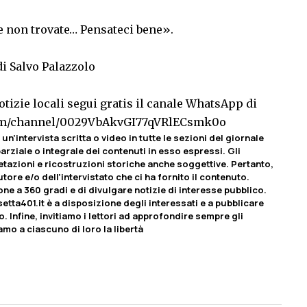
che non trovate… Pensateci bene».
di Salvo Palazzolo
tizie locali segui gratis il canale WhatsApp di
com/channel/0029VbAkvGI77qVRlECsmk0o
un’intervista scritta o video in tutte le sezioni del giornale
rziale o integrale dei contenuti in esso espressi. Gli
etazioni e ricostruzioni storiche anche soggettive. Pertanto,
tore e/o dell’intervistato che ci ha fornito il contenuto.
ione a 360 gradi e di divulgare notizie di interesse pubblico.
etta401.it è a disposizione degli interessati e a pubblicare
o. Infine, invitiamo i lettori ad approfondire sempre gli
amo a ciascuno di loro la libertà