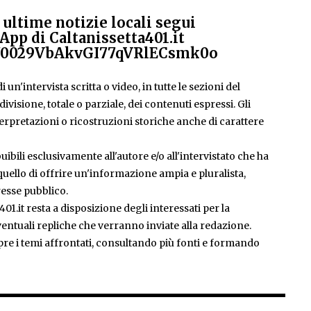
ultime notizie locali segui
App di Caltanissetta401.it
el/0029VbAkvGI77qVRlECsmk0o
 un'intervista scritta o video, in tutte le sezioni del
isione, totale o parziale, dei contenuti espressi. Gli
rpretazioni o ricostruzioni storiche anche di carattere
ibili esclusivamente all'autore e/o all'intervistato che ha
è quello di offrire un'informazione ampia e pluralista,
esse pubblico.
401.it resta a disposizione degli interessati per la
entuali repliche che verranno inviate alla redazione.
pre i temi affrontati, consultando più fonti e formando