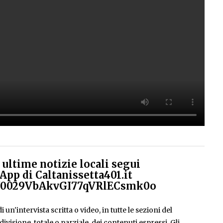
ultime notizie locali segui
App di Caltanissetta401.it
el/0029VbAkvGI77qVRlECsmk0o
 un'intervista scritta o video, in tutte le sezioni del
isione, totale o parziale, dei contenuti espressi. Gli