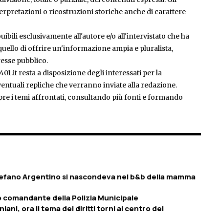
rpretazioni o ricostruzioni storiche anche di carattere
ibili esclusivamente all'autore e/o all'intervistato che ha
è quello di offrire un'informazione ampia e pluralista,
esse pubblico.
401.it resta a disposizione degli interessati per la
entuali repliche che verranno inviate alla redazione.
pre i temi affrontati, consultando più fonti e formando
tefano Argentino si nascondeva nel b&b della mamma
o comandante della Polizia Municipale
iani, ora il tema dei diritti torni al centro del