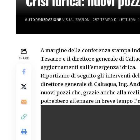
Crisi idrica: nuovi poz
AUTORE:
REDAZIONE
VISUALIZZAZIONI: 257
TEMPO DI LETTURA: 1
A margine della conferenza stampa inde
Tesauro e il direttore generale di Calt
SHARE
aggiornamenti sull’emergenza idrica.
Riportiamo di seguito gli interventi del
direttore generale di Caltaqua, Ing.
And
nuovi pozzi che, grazie anche alla real
potrebbero attenuare in breve tempo l’