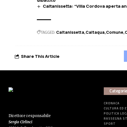
dibattito”
Caltanissetta: “Villa Cordova aperta anc
TAGGED:
Caltanissetta
Caltaqua
Comune
C
Share This Article
Categori
CRONACA
CULTURA ED 
POLITICA LOC
Direttore responsabile
RASSEGNA S
Sergio Cirlinci
SPORT