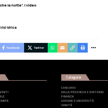
he la notte”. I video
risi idrica
Facebook
Twitter
e
Categorie
CONCORSI
EVENTI
DALLA PROVINCIA E DINTORNI
ALE
FINANZA
TAMPA
GIOVANI E UNIVERSITÀ
SANITÀ