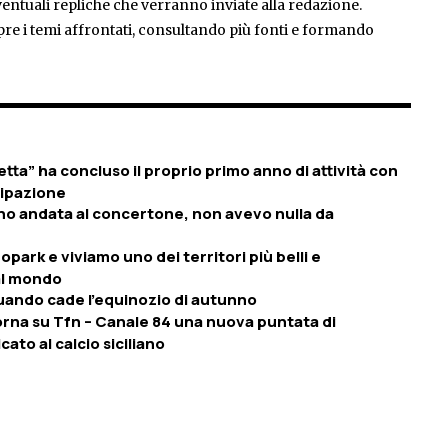
entuali repliche che verranno inviate alla redazione.
pre i temi affrontati, consultando più fonti e formando
ta” ha concluso il proprio primo anno di attività con
ipazione
sono andata al concertone, non avevo nulla da
ark e viviamo uno dei territori più belli e
 al mondo
quando cade l’equinozio di autunno
torna su Tfn – Canale 84 una nuova puntata di
ato al calcio siciliano