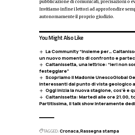
pubblicazione di comunicati, precisazioni o ev
Invitiamo infine i lettori ad approfondire sem
autonomamente il proprio giudizio.
You Might Also Like
La Community “Insieme per… Caltanisset
un nuovo momento di confronto e partec
Caltanissetta, una lettrice: “ieri non 
festeggiare”
Scopriamo il Madonie UnescoGlobal Geop
interessanti dal punto di vista geologico
Oggi inizia la nuova stagione, cos’è e 
Caltanissetta: Martedi alle ore 21.00, 
Partitissima, il talk show interamente dedic
TAGGED:
Cronaca
Rassegna stampa