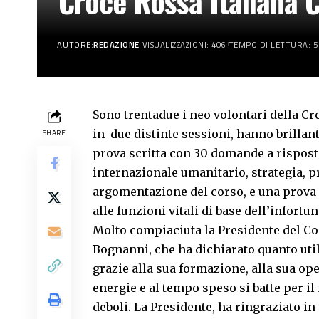
Croce Rossa Italiana C
AUTORE:
REDAZIONE
VISUALIZZAZIONI: 406
TEMPO DI LETTURA: 5
Sono trentadue i neo volontari della C
in due distinte sessioni, hanno brillan
SHARE
prova scritta con 30 domande a risposta 
internazionale umanitario, strategia, p
argomentazione del corso, e una prova 
alle funzioni vitali di base dell’infortu
Molto compiaciuta la Presidente del Com
Bognanni, che ha dichiarato quanto utile
grazie alla sua formazione, alla sua ope
energie e al tempo speso si batte per il
deboli. La Presidente, ha ringraziato in 