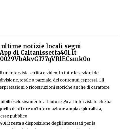
ultime notizie locali segui
App di Caltanissetta401.it
el/0029VbAkvGI77qVRlECsmk0o
 un'intervista scritta o video, in tutte le sezioni del
isione, totale o parziale, dei contenuti espressi. Gli
rpretazioni o ricostruzioni storiche anche di carattere
ibili esclusivamente all'autore e/o all'intervistato che ha
è quello di offrire un'informazione ampia e pluralista,
esse pubblico.
401.it resta a disposizione degli interessati per la