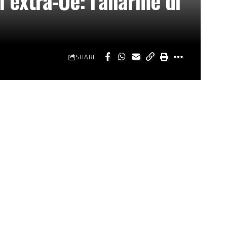
 extra-Ue: l’allarme di
SHARE