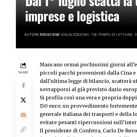
Dal 1° luglio scatta la
imprese e logistica
AUTORE:
REDAZIONE
VISUALIZZAZIONI: 136
TEMPO DI LETTURA: 3
Mancano ormai pochissimi giorni all’ent
piccoli pacchi provenienti dalla Cina e 
SHARE
dall’ultima legge di bilancio, scatterà 
sovrapporsi al già previsto dazio europ
Si profila così una vera e propria doppi
150 euro; un provvedimento fortemente
generale italiana dei trasporti e della 
evitare pesanti ripercussioni sull’inter
Il presidente di Confetra, Carlo De Ruv