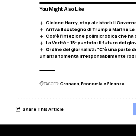
You Might Also Like
Ciclone Harry, stop ai ristori: il Govern
Arriva il sostegno di Trump a Marine Le
Cos’è l’infezione polimicrobica che ha
La Verità – 15ª puntata: il futuro dei gio
Ordine dei giornalisti: “C’è una parte d
un’altra fomenta irresponsabilmente l’od
TAGGED:
Cronaca
Economia e FInanza
Share This Article