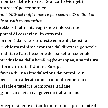
onomia e delle Finanze, Giancarlo Giorgetti,
 contraccolpo economico:
o il 50% dei traffici merci e farà perdere 25 milioni di
elle attività economiche».
rebbe attualmente vagliando il dossier per
ipotesi di correzioni in extremis.
ia non è dar vita a proteste eclatanti, bensì far
a richiesta minima avanzata dal direttore generale
ar slittare l’applicazione del balzello nazionale a
introduzione della
handling fee
europea, una misura
iforme in tutta l’Unione Europea.
a favore di una rimodulazione dei tempi. Pur
peo — considerato uno strumento concreto e
sleale e tutelare le imprese italiane —
ggiuntivo deciso dal governo italiano possa
, vicepresidente di Confcommercio e presidente di