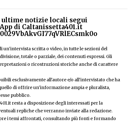
ultime notizie locali segui
App di Caltanissetta401.it
el/0029VbAkvGI77qVRlECsmk0o
 un'intervista scritta o video, in tutte le sezioni del
isione, totale o parziale, dei contenuti espressi. Gli
rpretazioni o ricostruzioni storiche anche di carattere
ibili esclusivamente all'autore e/o all'intervistato che ha
è quello di offrire un'informazione ampia e pluralista,
esse pubblico.
401.it resta a disposizione degli interessati per la
entuali repliche che verranno inviate alla redazione.
pre i temi affrontati, consultando più fonti e formando