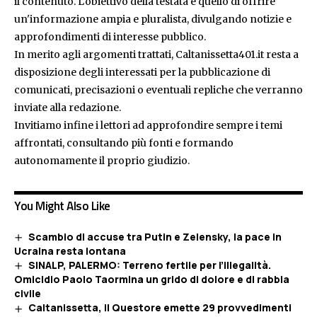
il contenuto. L'obiettivo della testata è quello di offrire
un'informazione ampia e pluralista, divulgando notizie e
approfondimenti di interesse pubblico.
In merito agli argomenti trattati, Caltanissetta401.it resta a
disposizione degli interessati per la pubblicazione di
comunicati, precisazioni o eventuali repliche che verranno
inviate alla redazione.
Invitiamo infine i lettori ad approfondire sempre i temi
affrontati, consultando più fonti e formando
autonomamente il proprio giudizio.
You Might Also Like
Scambio di accuse tra Putin e Zelensky, la pace in
Ucraina resta lontana
SINALP, PALERMO: Terreno fertile per l’illegalità.
Omicidio Paolo Taormina un grido di dolore e di rabbia
civile
Caltanissetta, il Questore emette 29 provvedimenti