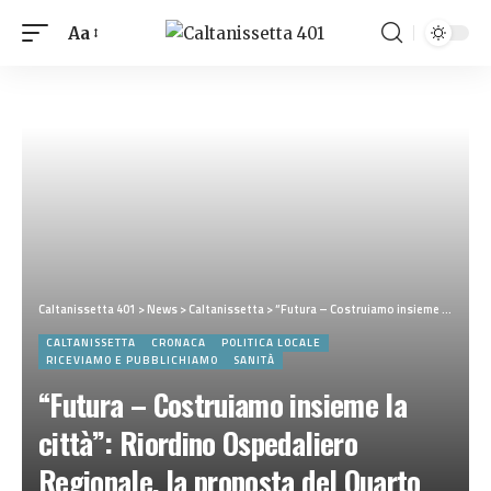
Aa
Caltanissetta 401
>
News
>
Caltanissetta
>
“Futura – Costruiamo insieme la città”: Riordino Ospedaliero Regionale, la proposta del Quarto Polo Sanitario Siciliano e il silenzio assordante del sindaco di Caltanissetta
CALTANISSETTA
CRONACA
POLITICA LOCALE
RICEVIAMO E PUBBLICHIAMO
SANITÀ
“Futura – Costruiamo insieme la
città”: Riordino Ospedaliero
Regionale, la proposta del Quarto