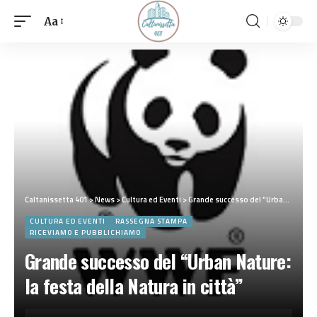
Aa
Caltanissetta 401
>
News
>
Cultura ed Eventi
>
Grande successo del “Urban Nature: la festa della Natura in città”
CULTURA ED EVENTI
RASSEGNA STAMPA
RICEVIAMO E PUBBLICHIAMO
Grande successo del “Urban Nature:
la festa della Natura in città”