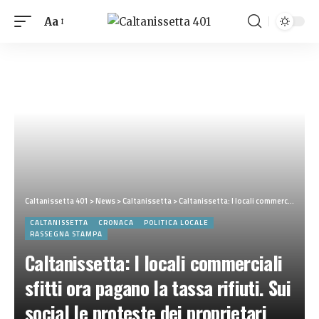
Aa
Caltanissetta 401
>
News
>
Caltanissetta
>
Caltanissetta: I locali commerciali sfitti ora pagano la tassa rifiuti. Sui social le proteste dei proprietari
CALTANISSETTA
CRONACA
POLITICA LOCALE
RASSEGNA STAMPA
Caltanissetta: I locali commerciali
sfitti ora pagano la tassa rifiuti. Sui
social le proteste dei proprietari