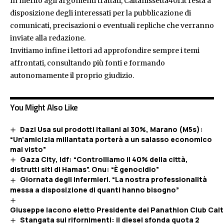
In merito agli argomenti trattati, Caltanissetta401.it resta a
disposizione degli interessati per la pubblicazione di
comunicati, precisazioni o eventuali repliche che verranno
inviate alla redazione.
Invitiamo infine i lettori ad approfondire sempre i temi
affrontati, consultando più fonti e formando
autonomamente il proprio giudizio.
You Might Also Like
Dazi Usa sui prodotti italiani al 30%, Marano (M5s):
“Un’amicizia millantata porterà a un salasso economico
mai visto”
Gaza City, Idf: “Controlliamo il 40% della città,
distrutti siti di Hamas”. Onu: “È genocidio”
Giornata degli infermieri. “La nostra professionalità
messa a disposizione di quanti hanno bisogno”
Giuseppe Iacono eletto Presidente del Panathlon Club Calt
Stangata sui rifornimenti: il diesel sfonda quota 2