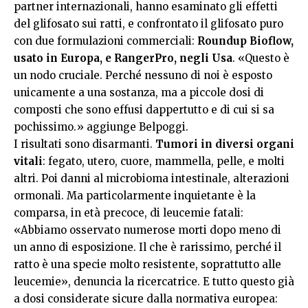
partner internazionali, hanno esaminato gli effetti
del glifosato sui ratti, e confrontato il glifosato puro
con due formulazioni commerciali:
Roundup Bioflow,
usato in Europa, e RangerPro, negli Usa
. «Questo è
un nodo cruciale. Perché nessuno di noi è esposto
unicamente a una sostanza, ma a piccole dosi di
composti che sono effusi dappertutto e di cui si sa
pochissimo.» aggiunge Belpoggi.
I risultati sono disarmanti.
Tumori in diversi organi
vitali
: fegato, utero, cuore, mammella, pelle, e molti
altri. Poi danni al microbioma intestinale, alterazioni
ormonali. Ma particolarmente inquietante è la
comparsa, in età precoce, di leucemie fatali:
«Abbiamo osservato numerose morti dopo meno di
un anno di esposizione. Il che è rarissimo, perché il
ratto è una specie molto resistente, soprattutto alle
leucemie», denuncia la ricercatrice. E tutto questo già
a dosi considerate sicure dalla normativa europea: