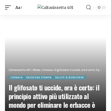
Aa
Caltanissetta 401
>
News
>
Cronaca
>
Il glifosato ti uccide, ora è certo: il principio attivo più utilizzato al mondo per eliminare le erbacce è cancerogeno
CRONACA
RASSEGNA STAMPA
SALUTE & BENESSERE
Il glifosato ti uccide, ora è certo: il
principio attivo più utilizzato al
mondo per eliminare le erbacce è