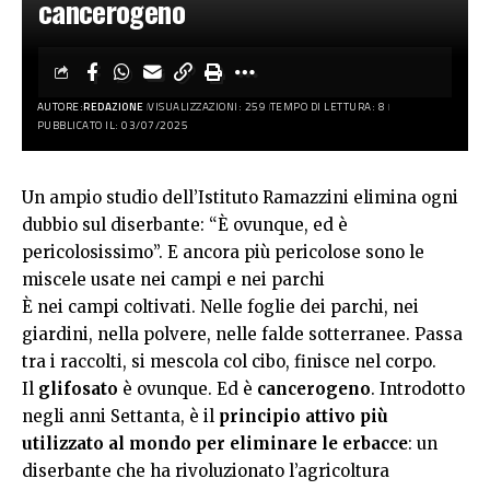
cancerogeno
AUTORE:
REDAZIONE
VISUALIZZAZIONI: 259
TEMPO DI LETTURA: 8
PUBBLICATO IL: 03/07/2025
Un ampio studio dell’Istituto Ramazzini elimina ogni
dubbio sul diserbante: “È ovunque, ed è
pericolosissimo”. E ancora più pericolose sono le
miscele usate nei campi e nei parchi
È nei campi coltivati. Nelle foglie dei parchi, nei
giardini, nella polvere, nelle falde sotterranee. Passa
tra i raccolti, si mescola col cibo, finisce nel corpo.
Il
glifosato
è ovunque. Ed è
cancerogeno
. Introdotto
negli anni Settanta, è il
principio attivo più
utilizzato al mondo per eliminare le erbacce
: un
diserbante che ha rivoluzionato l’agricoltura