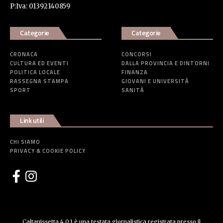
P:Iva: 01392140859
Categorie
Categorie
CRONACA
CONCORSI
CULTURA ED EVENTI
DALLA PROVINCIA E DINTORNI
POLITICA LOCALE
FINANZA
RASSEGNA STAMPA
GIOVANI E UNIVERSITÀ
SPORT
SANITÀ
Link utili
CHI SIAMO
PRIVACY & COOKIE POLICY
Caltanissetta 4.0.1 è una testata giornalistica registrata presso il