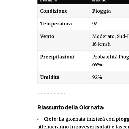
Dettaglio
Mattino
Condizione
Pioggia
Temperatura
9^
Vento
Moderato, Sud-
16 km/h
Precipitazioni
Probabilità Piog
65%
Umidità
92%
Riassunto della Giornata:
Cielo:
La giornata inizierà con
piog
attenueranno in
rovesci isolati
e lasce