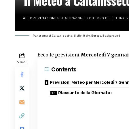
Il Meteo a Caltanisse
AUTORE:
REDAZIONE
VISUALIZZAZIONI: 300
TEMPO DI LETTURA: 2
Panorama of Caltanissetta, Sicily, Italy, Europe, Background
Ecco le previsioni
Mercoledì 7 gennai
SHARE
Contents
Previsioni Meteo per Mercoledì 7 Gen
Riassunto della Giornata: