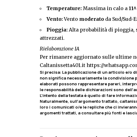
Temperature:
Massima in calo a
11^
Vento:
Vento
moderato
da Sud/Sud-E
Pioggia:
Alta probabilità di pioggia,
attrezzati.
Rielaborazione IA
Per rimanere aggiornato sulle ultime no
Caltanissetta401.it
https://whatsapp.
Si precisa
:
La pubblicazione di un articolo e/o di 
non significa necessariamente la condivisione pa
elaborati possono rappresentare pareri, interpr
le responsabilità delle dichiarazioni sono dell’au
L’intento della testata è quello di fare informaz
Naturalmente, sull’argomento trattato, caltaniss
loro i comunicati o/e le repliche che ci invierann
argomenti trattati, a consultare più fonti e lasc