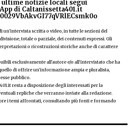
ultime notizie locali segui
App di Caltanissetta401.it
el/0029VbAkvGI77qVRlECsmk0o
 un'intervista scritta o video, in tutte le sezioni del
isione, totale o parziale, dei contenuti espressi. Gli
rpretazioni o ricostruzioni storiche anche di carattere
ibili esclusivamente all'autore e/o all'intervistato che ha
è quello di offrire un'informazione ampia e pluralista,
esse pubblico.
401.it resta a disposizione degli interessati per la
entuali repliche che verranno inviate alla redazione.
pre i temi affrontati, consultando più fonti e formando