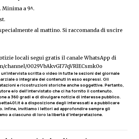
. Minima a 9^.
st.
 specialmente al mattino. Si raccomanda di uscire
tizie locali segui gratis il canale WhatsApp di
com/channel/0029VbAkvGI77qVRlECsmk0o
un’intervista scritta o video in tutte le sezioni del giornale
rziale o integrale dei contenuti in esso espressi. Gli
etazioni e ricostruzioni storiche anche soggettive. Pertanto,
tore e/o dell’intervistato che ci ha fornito il contenuto.
ione a 360 gradi e di divulgare notizie di interesse pubblico.
etta401.it è a disposizione degli interessati e a pubblicare
o. Infine, invitiamo i lettori ad approfondire sempre gli
iamo a ciascuno di loro la libertà d’interpretazione.