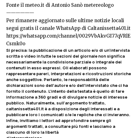
Fonte il
meteo.it
di Antonio Sanò metereologo
——————
Per rimanere aggiornato sulle ultime notizie locali
segui gratis il canale WhatsApp di Caltanissetta401.it
https://whatsapp.com/channel/0029VbAkvGI77qVRlE
Csmk0o
Si precisa
:
la pubblicazione di un articolo e/o di un’intervista
scritta o video in tutte le sezioni del giornale non significa
necessariamente la condivisione parziale o integrale dei
contenuti in esso espressi. Gli elaborati possono
rappresentare pareri, interpretazioni e ricostruzioni storiche
anche soggettive. Pertanto, le responsabilità delle
dichiarazioni sono dell’autore e/o dell’intervistato che ci ha
fornito il contenuto. L’intento della testata è quello di fare
informazione a 360 gradi e di divulgare notizie di interesse
pubblico. Naturalmente, sull’argomento trattato,
caltanissetta401.it è a disposizione degli interessati e a
pubblicare loro i comunicati o/e le repliche che ci invieranno.
Infine, invitiamo i lettori ad approfondire sempre gli
argomenti trattati, a consultare più fonti e lasciamo a
ciascuno di loro la libertà