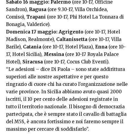
Sabato 16 maggio:
Palermo
(ore 10-17, Officine
Sandron),
Ragusa
(ore 9.30-17, Villa Orchidea,
Comiso),
Trapani
(ore 10-17, Phi Hotel La Tonnara di
Bonagia, Valderice).
Domenica 17 maggio:
Agrigento
(ore 10-17, Hotel
Madison, Realmonte),
Caltanissetta
(ore 10-17, Villa
Barile),
Catania
(ore 10-17, Hotel Plaza),
Enna
(ore 10-
17, Hotel Sicilia),
Messina
(ore 10-17 Royala Palace
Hotel),
Siracusa
(ore 10-17, Cocus Club Eventi).
“Le adesioni – dice Di Paola – sono state addirittura
superiori alle nostre aspettative e per questo
ringrazio di cuore chi ha curato l’organizzazione nelle
varie province. In Sicilia abbiamo avuto quasi 2000
iscritti, il 10 per cento delle adesioni registrate in
tutto il territorio nazionale. Il bisogno di democrazia
partecipata, che è sempre stato il cavallo di battaglia
del M5S, è ancora fortissimo e noi faremo sempre il
massimo per cercare di soddisfarlo”.