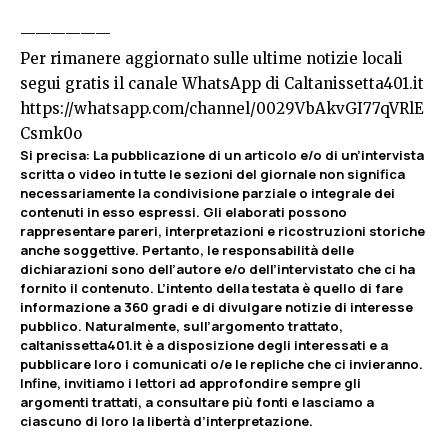
——————
Per rimanere aggiornato sulle ultime notizie locali
segui gratis il canale WhatsApp di Caltanissetta401.it
https://whatsapp.com/channel/0029VbAkvGI77qVRlE
Csmk0o
Si precisa
:
La pubblicazione di un articolo e/o di un’intervista
scritta o video in tutte le sezioni del giornale non significa
necessariamente la condivisione parziale o integrale dei
contenuti in esso espressi. Gli elaborati possono
rappresentare pareri, interpretazioni e ricostruzioni storiche
anche soggettive. Pertanto, le responsabilità delle
dichiarazioni sono dell’autore e/o dell’intervistato che ci ha
fornito il contenuto. L’intento della testata è quello di fare
informazione a 360 gradi e di divulgare notizie di interesse
pubblico. Naturalmente, sull’argomento trattato,
caltanissetta401.it è a disposizione degli interessati e a
pubblicare loro i comunicati o/e le repliche che ci invieranno.
Infine, invitiamo i lettori ad approfondire sempre gli
argomenti trattati, a consultare più fonti e lasciamo a
ciascuno di loro la libertà d’interpretazione.