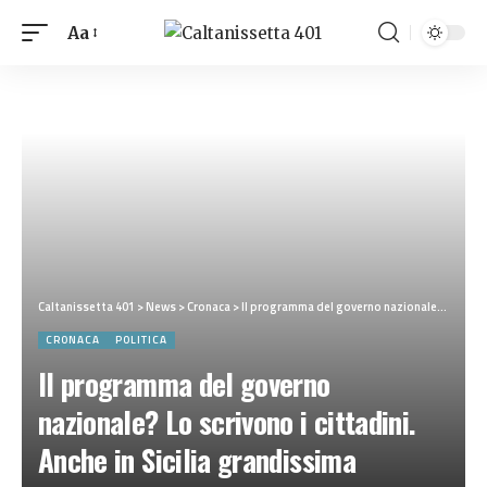
Aa
Caltanissetta 401
>
News
>
Cronaca
>
Il programma del governo nazionale? Lo scrivono i cittadini. Anche in Sicilia grandissima risposta popolare alla chiamata del M5S per gli eventi di domani e domenica
CRONACA
POLITICA
Il programma del governo
nazionale? Lo scrivono i cittadini.
Anche in Sicilia grandissima