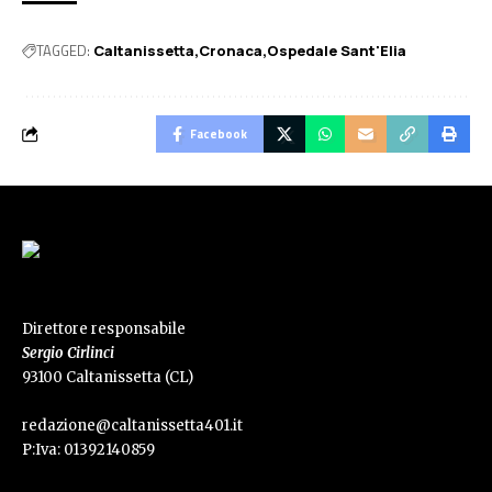
TAGGED:
Caltanissetta
Cronaca
Ospedale Sant'Elia
Facebook
Direttore responsabile
Sergio Cirlinci
93100 Caltanissetta (CL)
redazione@caltanissetta401.it
P:Iva: 01392140859