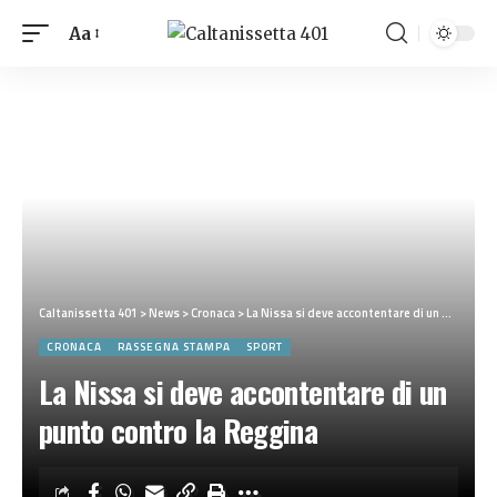
Aa
Caltanissetta 401
>
News
>
Cronaca
>
La Nissa si deve accontentare di un punto contro la Reggina
CRONACA
RASSEGNA STAMPA
SPORT
La Nissa si deve accontentare di un
punto contro la Reggina