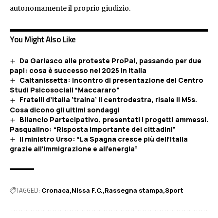
autonomamente il proprio giudizio.
You Might Also Like
Da Garlasco alle proteste ProPal, passando per due
papi: cosa è successo nel 2025 in Italia
Caltanissetta: Incontro di presentazione del Centro
Studi Psicosociali “Maccararo”
Fratelli d’Italia ‘traina’ il centrodestra, risale il M5s.
Cosa dicono gli ultimi sondaggi
Bilancio Partecipativo, presentati i progetti ammessi.
Pasqualino: “Risposta importante dei cittadini”
Il ministro Urso: “La Spagna cresce più dell’Italia
grazie all’immigrazione e all’energia”
TAGGED:
Cronaca
Nissa F.C.
Rassegna stampa
Sport