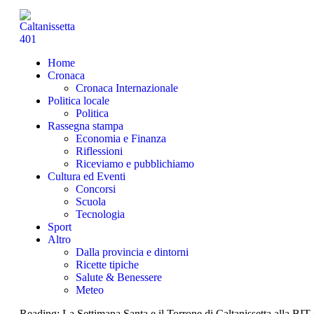
Home
Cronaca
Cronaca Internazionale
Politica locale
Politica
Rassegna stampa
Economia e Finanza
Riflessioni
Riceviamo e pubblichiamo
Cultura ed Eventi
Concorsi
Scuola
Tecnologia
Sport
Altro
Dalla provincia e dintorni
Ricette tipiche
Salute & Benessere
Meteo
Reading:
La Settimana Santa e il Torrone di Caltanissetta alla BIT