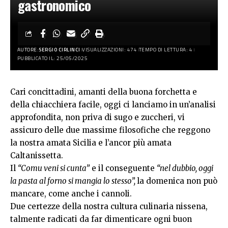
gastronomico
AUTORE:
SERGIO CIRLINCI
VISUALIZZAZIONI: 474
TEMPO DI LETTURA: 4
PUBBLICATO IL: 25/05/2025
Cari concittadini, amanti della buona forchetta e
della chiacchiera facile, oggi ci lanciamo in un’analisi
approfondita, non priva di sugo e zuccheri, vi
assicuro delle due massime filosofiche che reggono
la nostra amata Sicilia e l’ancor più amata
Caltanissetta.
Il
“Comu veni si cunta”
e il conseguente
“nel dubbio, oggi
la pasta al forno si mangia lo stesso”,
la domenica non può
mancare, come anche i cannoli.
Due certezze della nostra cultura culinaria nissena,
talmente radicati da far dimenticare ogni buon