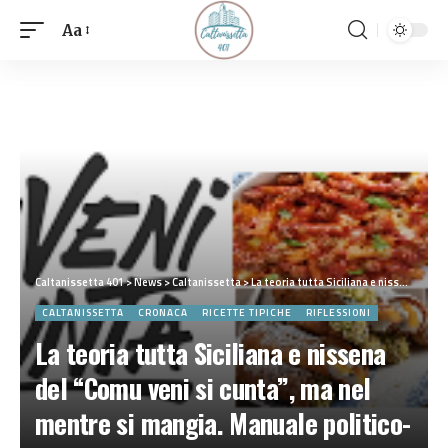
Aa
Caltanissetta 401
>
News
>
Caltanissetta
>
La teoria tutta Siciliana e nissena del “Comu veni si cunta”, ma nel mentre si mangia. Manuale politico-gastronomico
CALTANISSETTA
CRONACA
RICETTE TIPICHE
RIFLESSIONI
La teoria tutta Siciliana e nissena
del “Comu veni si cunta”, ma nel
mentre si mangia. Manuale politico-