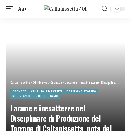
Aa
Caltanissetta 401
>
News
>
Cronaca
>
Lacune e inesattezze nel Disciplinare di Produzione del Torrone di Caltanissetta, nota del Torronificio Geraci
CRONACA
CULTURA ED EVENTI
RASSEGNA STAMPA
RICEVIAMO E PUBBLICHIAMO
Lacune e inesattezze nel
Disciplinare di Produzione del
Torrone di Caltanissetta, nota del