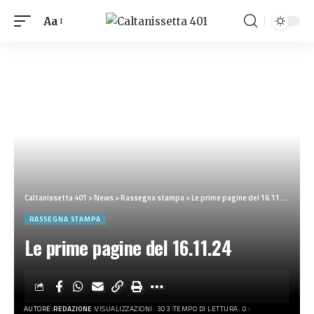
Aa
Caltanissetta 401
>
News
>
Rassegna stampa
>
Le prime pagine del 16.11.24
RASSEGNA STAMPA
Le prime pagine del 16.11.24
AUTORE:
REDAZIONE
VISUALIZZAZIONI: 303
TEMPO DI LETTURA: 0