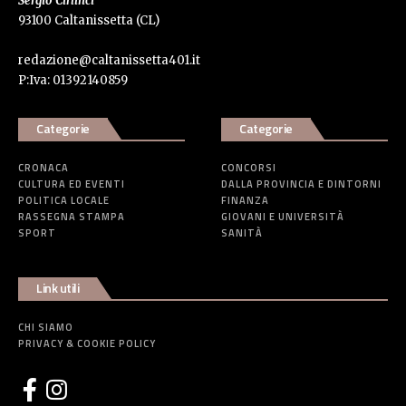
Sergio Cirlinci
93100 Caltanissetta (CL)
redazione@caltanissetta401.it
P:Iva: 01392140859
Categorie
Categorie
CRONACA
CONCORSI
CULTURA ED EVENTI
DALLA PROVINCIA E DINTORNI
POLITICA LOCALE
FINANZA
RASSEGNA STAMPA
GIOVANI E UNIVERSITÀ
SPORT
SANITÀ
Link utili
CHI SIAMO
PRIVACY & COOKIE POLICY