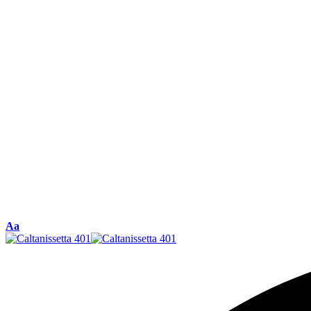
Font
Aa
Resizer