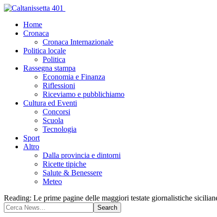
Home
Cronaca
Cronaca Internazionale
Politica locale
Politica
Rassegna stampa
Economia e Finanza
Riflessioni
Riceviamo e pubblichiamo
Cultura ed Eventi
Concorsi
Scuola
Tecnologia
Sport
Altro
Dalla provincia e dintorni
Ricette tipiche
Salute & Benessere
Meteo
Reading:
Le prime pagine delle maggiori testate giornalistiche sicilia