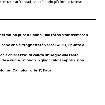
pre i temi affrontati, consultando più fonti e formando
el mirino pure il Libano. Bibi torna a far tremare il
icano che ci traghetterà verso i 40°C, il punto di
accia chiarezza”. Si valuta un segno alla testa
ide e vuole il mondo in ginocchio, i sepolcri non
olume “Campioni di ieri”. Foto