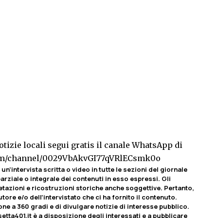
tizie locali segui gratis il canale WhatsApp di
com/channel/0029VbAkvGI77qVRlECsmk0o
un’intervista scritta o video in tutte le sezioni del giornale
rziale o integrale dei contenuti in esso espressi. Gli
etazioni e ricostruzioni storiche anche soggettive. Pertanto,
tore e/o dell’intervistato che ci ha fornito il contenuto.
ione a 360 gradi e di divulgare notizie di interesse pubblico.
etta401.it è a disposizione degli interessati e a pubblicare