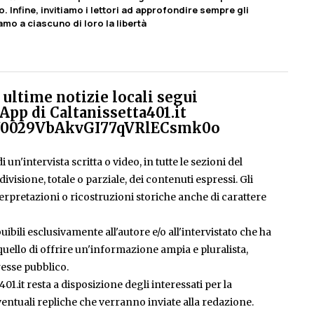
o. Infine, invitiamo i lettori ad approfondire sempre gli
amo a ciascuno di loro la libertà
ultime notizie locali segui
App di Caltanissetta401.it
el/0029VbAkvGI77qVRlECsmk0o
 un'intervista scritta o video, in tutte le sezioni del
isione, totale o parziale, dei contenuti espressi. Gli
rpretazioni o ricostruzioni storiche anche di carattere
ibili esclusivamente all'autore e/o all'intervistato che ha
è quello di offrire un'informazione ampia e pluralista,
esse pubblico.
401.it resta a disposizione degli interessati per la
entuali repliche che verranno inviate alla redazione.