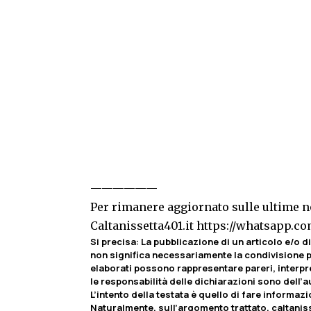
——————
Per rimanere aggiornato sulle ultime no
Caltanissetta401.it
https://whatsapp.
Si precisa
:
La pubblicazione di un articolo e/o di 
non significa necessariamente la condivisione pa
elaborati possono rappresentare pareri, interpr
le responsabilità delle dichiarazioni sono dell’au
L’intento della testata è quello di fare informaz
Naturalmente, sull’argomento trattato, caltaniss