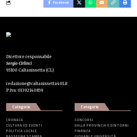
Facebook
Direttore responsabile
Sergio Cirlinci
93100 Caltanissetta (CL)
redazione@caltanissetta401.it
P:Iva: 01392140859
Categorie
Categorie
CRONACA
CONCORSI
CULTURA ED EVENTI
DALLA PROVINCIA E DINTORNI
POLITICA LOCALE
FINANZA
RASSEGNA STAMPA
GIOVANI E UNIVERSITÀ