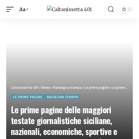
Aa
Caltanissetta 401
>
News
>
Rassegna stampa
>
Le prime pagine
>
Le prime pagine delle maggiori testate giornalistiche siciliane, nazionali, economiche, sportive e straniere in Italia di Martedì 7 Luglio 2026
LE PRIME PAGINE
RASSEGNA STAMPA
Le prime pagine delle maggiori
testate giornalistiche siciliane,
nazionali, economiche, sportive e