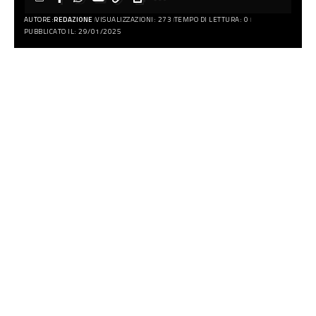
AUTORE:
REDAZIONE
VISUALIZZAZIONI: 273
TEMPO DI LETTURA: 0
PUBBLICATO IL: 29/01/2025