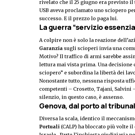
rivelato che il 25 giugno era previsto il
USB aveva proclamato uno sciopero per 
successo. E il prezzo lo paga lui.
La guerra “servizio essenzia
A colpire non è solo la reazione dell’azi
Garanzia
sugli scioperi invia una comu
Motivo? Il traffico di armi sarebbe assi
lettura mai vista prima. Una decisione
sciopero” e subordina la libertà dei lavo
Nonostante tutto, nessuna risposta uffi
competenti – Crosetto, Tajani, Salvini –
silenzio, in questo caso, è assenso.
Genova, dal porto al tribuna
Diversa la scala, identico il meccanism
Portuali
(CALP) ha bloccato più volte il 
Israele. Parte l’inchiesta giudiziaria 