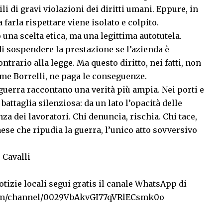
i di gravi violazioni dei diritti umani. Eppure, in
 farla rispettare viene isolato e colpito.
 una scelta etica, ma una legittima autotutela.
i sospendere la prestazione se l’azienda è
ntrario alla legge. Ma questo diritto, nei fatti, non
come Borrelli, ne paga le conseguenze.
 guerra raccontano una verità più ampia. Nei porti e
battaglia silenziosa: da un lato l’opacità delle
nza dei lavoratori. Chi denuncia, rischia. Chi tace,
ese che ripudia la guerra, l’unico atto sovversivo
 Cavalli
tizie locali segui gratis il canale WhatsApp di
com/channel/0029VbAkvGI77qVRlECsmk0o