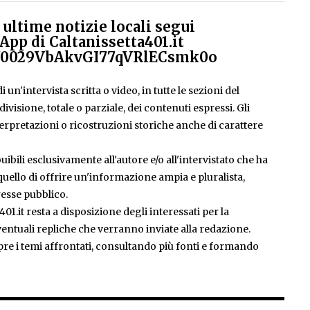
ultime notizie locali segui
App di Caltanissetta401.it
el/0029VbAkvGI77qVRlECsmk0o
 un'intervista scritta o video, in tutte le sezioni del
isione, totale o parziale, dei contenuti espressi. Gli
rpretazioni o ricostruzioni storiche anche di carattere
ibili esclusivamente all'autore e/o all'intervistato che ha
è quello di offrire un'informazione ampia e pluralista,
esse pubblico.
401.it resta a disposizione degli interessati per la
entuali repliche che verranno inviate alla redazione.
pre i temi affrontati, consultando più fonti e formando