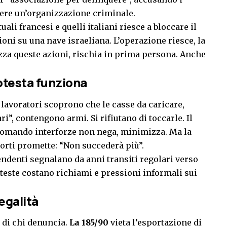
sere un’organizzazione criminale.
uali francesi e quelli italiani riesce a bloccare il
oni su una nave israeliana. L’operazione riesce, la
zza queste azioni, rischia in prima persona. Anche
rotesta funziona
i lavoratori scoprono che le casse da caricare,
i”, contengono armi. Si rifiutano di toccarle. Il
Comando interforze non nega, minimizza. Ma la
orti promette: “Non succederà più”.
endenti segnalano da anni transiti regolari verso
oteste costano richiami e pressioni informali sui
legalità
e di chi denuncia.
La 185/90
vieta l’esportazione di