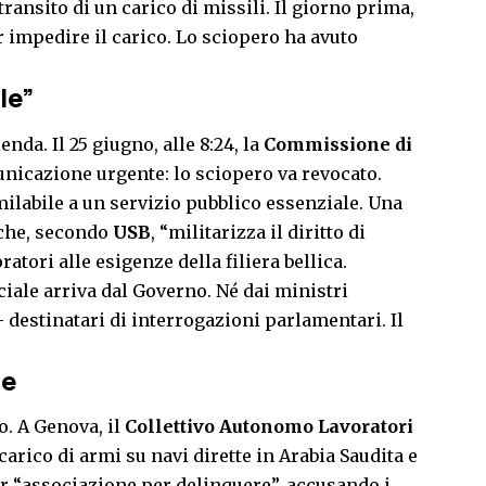
 transito di un carico di missili. Il giorno prima,
impedire il carico. Lo sciopero ha avuto
le”
enda. Il 25 giugno, alle 8:24, la
Commissione di
nicazione urgente: lo sciopero va revocato.
milabile a un servizio pubblico essenziale. Una
 che, secondo
USB
, “militarizza il diritto di
ratori alle esigenze della filiera bellica.
ciale arriva dal Governo. Né dai ministri
 destinatari di interrogazioni parlamentari. Il
le
o. A Genova, il
Collettivo Autonomo Lavoratori
carico di armi su navi dirette in Arabia Saudita e
per “associazione per delinquere”, accusando i