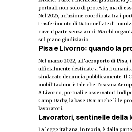
portuali non solo di proteste, ma di es
Nel 2025, un’azione coordinata tra i port
trasferimento di 14 tonnellate di munizi
nave riparte senza armi. Ma chi organi
sul piano giudiziario.
Pisa e Livorno: quando la p
Nel marzo 2022, all’
aeroporto di Pisa
, 
ufficialmente destinate a “aiuti umanitar
sindacato denuncia pubblicamente. Il 
mobilitazione è tale che Toscana Aerop
A Livorno, portuali e osservatori indip
Camp Darby, la base Usa: anche lì le pr
lavoratori.
Lavoratori, sentinelle della 
La legge italiana, in teoria, è dalla part