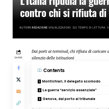
L’Italia ripudia la guer
contro chi si rifiuta di
AUTORE:
REDAZIONE
VISUALIZZAZIONI: 322
TEMPO DI LETTURA: 5
Dai porti ai terminal, chi rifiuta di caricare
silenzio delle istituzioni
SHARE
Contents
Montichiari, il delegato scomodo
La guerra “servizio essenziale”
Genova, dal porto al tribunale