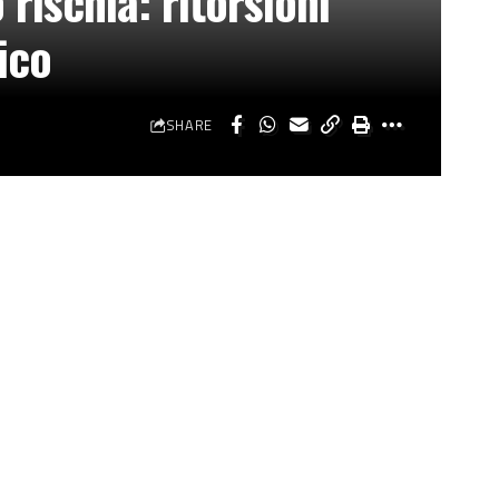
 rischia: ritorsioni
lico
SHARE