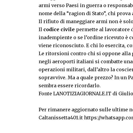
armi verso Paesi in guerra o responsabil
nome della “ragion di Stato”, chi prova a
Il rifiuto di maneggiare armi non è solo
Il
codice
civile
permette al lavoratore d
inadempiente o se l’ordine ricevuto è co
viene riconosciuto. E chi lo esercita, 
Le ritorsioni contro chi si oppone alla
negli aeroporti italiani si combatte una 
operazioni militari, dall’altro la coscie
sopravvive. Ma a quale prezzo? In un Pa
sembra essere ricordarlo.
Fonte LANOTIZIAGIORNALE.IT di Giulio
Per rimanere aggiornato sulle ultime no
Caltanissetta401.it
https://whatsapp.