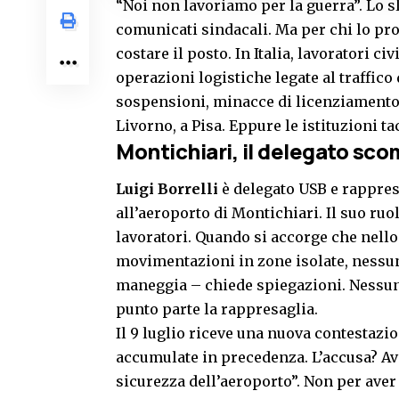
“Noi non lavoriamo per la guerra”. Lo sl
comunicati sindacali. Ma per chi lo pro
costare il posto. In Italia, lavoratori 
operazioni logistiche legate al traffico
sospensioni, minacce di licenziamento.
Livorno, a Pisa. Eppure le istituzioni ta
Montichiari, il delegato sc
Luigi Borrelli
è delegato USB e rappres
all’aeroporto di Montichiari. Il suo ruo
lavoratori. Quando si accorge che nello 
movimentazioni in zone isolate, nessu
maneggia – chiede spiegazioni. Nessun
punto parte la rappresaglia.
Il 9 luglio riceve una nuova contestazi
accumulate in precedenza. L’accusa? Ave
sicurezza dell’aeroporto”. Non per aver d