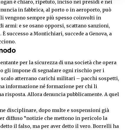
ogan è chiaro, ripetuto, inciso nei presidi e nei
nuncia in fabbrica, al porto o in aeroporto, può
civili vengono sempre più spesso coinvolti in
 di armi: e se osano opporsi, scattano sanzioni,
 È successo a Montichiari, succede a Genova, a
cciono.
omodo
entante per la sicurezza di una società che opera
lo gli impone di segnalare ogni rischio per i
scalo atterrano carichi militari – pacchi sospetti,
na informazione né formazione per chi li
a risposta. Allora denuncia pubblicamente. A quel
one disciplinare, dopo multe e sospensioni già
r diffuso “notizie che mettono in pericolo la
etto il falso, ma per aver detto il vero. Borrelli ha