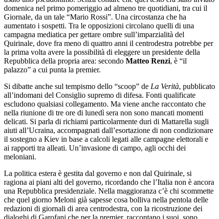
domenica nel primo pomeriggio ad almeno tre quotidiani, tra cui il
Giornale, da un tale “Mario Rossi”. Una circostanza che ha
aumentato i sospetti. Tra le opposizioni circolano quelli di una
campagna mediatica per gettare ombre sull’imparzialità del
Quirinale, dove fra meno di quattro anni il centrodestra potrebbe per
la prima volta avere la possibilità di eleggere un presidente della
Repubblica della propria area: secondo
Matteo Renzi
, è “il
palazzo” a cui punta la premier.
Si dibatte anche sul tempismo dello “scoop” de
La Verità
, pubblicato
all’indomani del Consiglio supremo di difesa. Fonti qualificate
escludono qualsiasi collegamento. Ma viene anche raccontato che
nella riunione di tre ore di lunedì sera non sono mancati momenti
delicati. Si parla di richiami particolarmente duri di Mattarella sugli
aiuti all’Ucraina, accompagnati dall’esortazione di non condizionare
il sostegno a Kiev in base a calcoli legati alle campagne elettorali e
ai rapporti tra alleati. Un’invasione di campo, agli occhi dei
meloniani.
La politica estera è gestita dal governo e non dal Quirinale, si
ragiona ai piani alti del governo, ricordando che l’Italia non è ancora
una Repubblica presidenziale. Nella maggioranza c’è chi scommette
che quel giorno Meloni già sapesse cosa bolliva nella pentola delle
redazioni di giornali di area centrodestra, con la ricostruzione dei
dialoghi di Garofani che per la premier, raccontano i suoi, sono