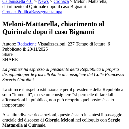
Caltanissetta 401
>
News
>
Cronaca
>
Meloni-Mattarella,
chiarimento al Quirinale dopo il caso Bignami
Cronaca
Politica
Rassegna stampa
Meloni-Mattarella, chiarimento al
Quirinale dopo il caso Bignami
Autore:
Redazione
Visualizzazioni: 237
Tempo di lettura: 6
Pubblicato il: 20/11/2025
Share
SHARE
La premier ha espresso al presidente della Repubblica il proprio
disappunto per le frasi attribuite al consigliere del Colle Francesco
Saverio Garofani
La stima e il rispetto istituzionale per il presidente della Repubblica
sono “immutati”, ma se un consigliere “si permette di fare tali
affermazioni in pubblico, non può ricoprire quel posto: è stato
inopportuno”.
A sentire diverse ricostruzioni, questo è stato in sintesi il passaggio
cruciale del discorso di
Giorgia Meloni
nel colloquio con
Sergio
Mattarella
al Quirinale.