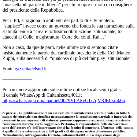
“inaccettabili parole in libertà” per chi ricopre il ruolo di consigliere
del presidente della Repubblica.
Per il Pd, si ragiona in ambienti del partito di Elly Schlein,
“stupisce” invece come un governo che fonda la sua narrazione sulla
stabilità tenda a “creare fortissima fibrillazione istituzionale, tra
attacchi al Colle, magistratura, Corte dei conti, Rai…”.
Non a caso, da quelle parti, nelle ultime ore si sentono citare
insistentemente le parole del cardinale presidente della Cei, Matteo
Zuppi, sulla necessità di “qualcosa di più del fair play istituzionale”.
Fonte
gazzettadelsud.it
——————
Per rimanere aggiornato sulle ultime notizie locali segui gratis
il canale WhatsApp di Caltanissetta401.it
https://whatsapp.com/channel/0029VbAkvGI77qVRlECsmk0o
Si precisa
:
La pubblicazione di un articolo e/o di un’intervista scritta o video in tutte le
sezioni del giornale non significa necessariamente la condivisione parziale o integrale dei
contenuti in esso espressi. Gli elaborati possono rappresentare pareri, interpretazioni e
ricostruzioni storiche anche soggettive. Pertanto, le responsabilità delle dichiarazioni
sono dell’autore e/o dell’intervistato che ci ha fornito il contenuto. L’intento della testata
è quello di fare informazione a 360 gradi e di divulgare notizie di interesse pubblico.
Naturalmente, sull’argomento trattato, caltanissetta401.it è a disposizione degli