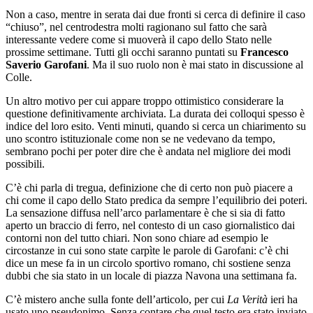
Non a caso, mentre in serata dai due fronti si cerca di definire il caso
“chiuso”, nel centrodestra molti ragionano sul fatto che sarà
interessante vedere come si muoverà il capo dello Stato nelle
prossime settimane. Tutti gli occhi saranno puntati su
Francesco
Saverio Garofani
. Ma il suo ruolo non è mai stato in discussione al
Colle.
Un altro motivo per cui appare troppo ottimistico considerare la
questione definitivamente archiviata. La durata dei colloqui spesso è
indice del loro esito. Venti minuti, quando si cerca un chiarimento su
uno scontro istituzionale come non se ne vedevano da tempo,
sembrano pochi per poter dire che è andata nel migliore dei modi
possibili.
C’è chi parla di tregua, definizione che di certo non può piacere a
chi come il capo dello Stato predica da sempre l’equilibrio dei poteri.
La sensazione diffusa nell’arco parlamentare è che si sia di fatto
aperto un braccio di ferro, nel contesto di un caso giornalistico dai
contorni non del tutto chiari. Non sono chiare ad esempio le
circostanze in cui sono state carpìte le parole di Garofani: c’è chi
dice un mese fa in un circolo sportivo romano, chi sostiene senza
dubbi che sia stato in un locale di piazza Navona una settimana fa.
C’è mistero anche sulla fonte dell’articolo, per cui
La Verità
ieri ha
usato uno pseudonimo. Senza contare che quel testo era stato inviato