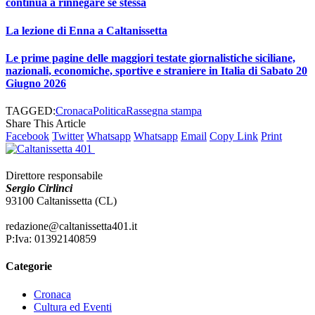
continua a rinnegare sé stessa
La lezione di Enna a Caltanissetta
Le prime pagine delle maggiori testate giornalistiche siciliane,
nazionali, economiche, sportive e straniere in Italia di Sabato 20
Giugno 2026
TAGGED:
Cronaca
Politica
Rassegna stampa
Share This Article
Facebook
Twitter
Whatsapp
Whatsapp
Email
Copy Link
Print
Direttore responsabile
Sergio Cirlinci
93100 Caltanissetta (CL)
redazione@caltanissetta401.it
P:Iva: 01392140859
Categorie
Cronaca
Cultura ed Eventi