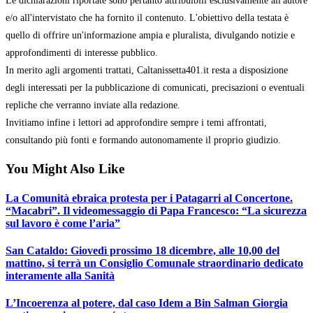
Le dichiarazioni riportate sono pertanto attribuibili esclusivamente all'autore
e/o all'intervistato che ha fornito il contenuto. L'obiettivo della testata è
quello di offrire un'informazione ampia e pluralista, divulgando notizie e
approfondimenti di interesse pubblico.
In merito agli argomenti trattati, Caltanissetta401.it resta a disposizione
degli interessati per la pubblicazione di comunicati, precisazioni o eventuali
repliche che verranno inviate alla redazione.
Invitiamo infine i lettori ad approfondire sempre i temi affrontati,
consultando più fonti e formando autonomamente il proprio giudizio.
You Might Also Like
La Comunità ebraica protesta per i Patagarri al Concertone.
“Macabri”. Il videomessaggio di Papa Francesco: “La sicurezza
sul lavoro è come l’aria”
San Cataldo: Giovedì prossimo 18 dicembre, alle 10,00 del
mattino, si terrà un Consiglio Comunale straordinario dedicato
interamente alla Sanità
L’Incoerenza al potere, dal caso Idem a Bin Salman Giorgia