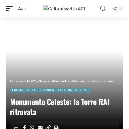
Aa
Caltanissetta 401
>
News
>
Caltanissetta
>
Monumento Celeste: la Torre RAI ritrovata
CALTANISSETTA
CRONACA
CULTURA ED EVENTI
Monumento Celeste: la Torre RAI
ritrovata