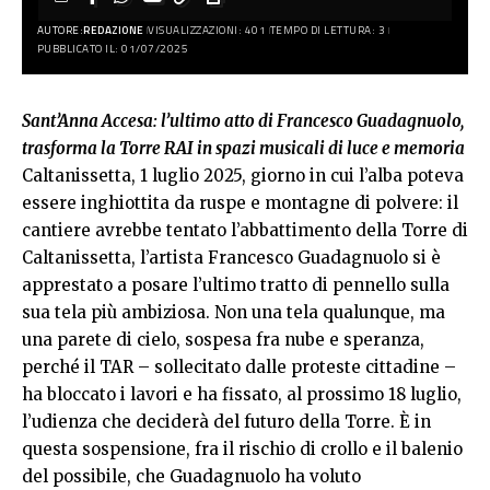
AUTORE:
REDAZIONE
VISUALIZZAZIONI: 401
TEMPO DI LETTURA: 3
PUBBLICATO IL: 01/07/2025
Sant’Anna Accesa: l’ultimo atto di Francesco Guadagnuolo,
trasforma la Torre RAI in spazi musicali di luce e memoria
Caltanissetta, 1 luglio 2025, giorno in cui l’alba poteva
essere inghiottita da ruspe e montagne di polvere: il
cantiere avrebbe tentato l’abbattimento della Torre di
Caltanissetta, l’artista Francesco Guadagnuolo si è
apprestato a posare l’ultimo tratto di pennello sulla
sua tela più ambiziosa. Non una tela qualunque, ma
una parete di cielo, sospesa fra nube e speranza,
perché il TAR – sollecitato dalle proteste cittadine –
ha bloccato i lavori e ha fissato, al prossimo 18 luglio,
l’udienza che deciderà del futuro della Torre. È in
questa sospensione, fra il rischio di crollo e il balenio
del possibile, che Guadagnuolo ha voluto