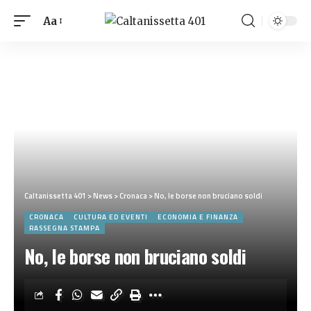
Aa
Caltanissetta 401
>
News
>
Cronaca
>
No, le borse non bruciano soldi
CRONACA
CULTURA ED EVENTI
ECONOMIA E FINANZA
RASSEGNA STAMPA
No, le borse non bruciano soldi