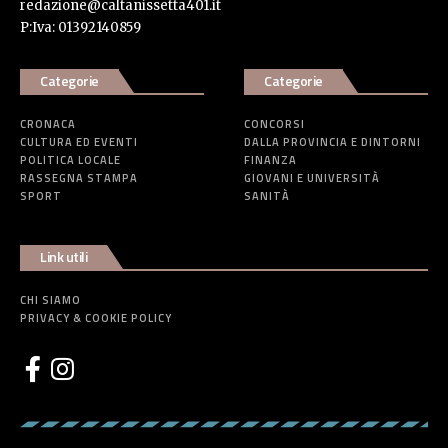
redazione@caltanissetta401.it
P:Iva: 01392140859
Categorie
Categorie
CRONACA
CONCORSI
CULTURA ED EVENTI
DALLA PROVINCIA E DINTORNI
POLITICA LOCALE
FINANZA
RASSEGNA STAMPA
GIOVANI E UNIVERSITÀ
SPORT
SANITÀ
Link utili
CHI SIAMO
PRIVACY & COOKIE POLICY