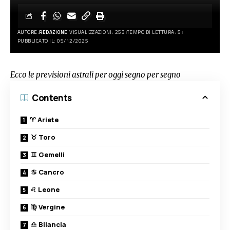
AUTORE:
REDAZIONE
VISUALIZZAZIONI: 253
TEMPO DI LETTURA: 5
PUBBLICATO IL: 05/12/2025
Ecco le previsioni astrali per oggi
segno per segno
Contents
♈ Ariete
♉ Toro
♊ Gemelli
♋ Cancro
♌ Leone
♍ Vergine
♎ Bilancia