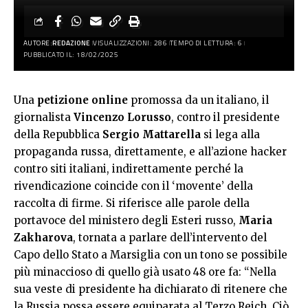
AUTORE:
REDAZIONE
VISUALIZZAZIONI: 286
TEMPO DI LETTURA: 6
PUBBLICATO IL: 18/02/2025
Una
petizione online
promossa da un italiano, il
giornalista
Vincenzo Lorusso
, contro il presidente
della Repubblica
Sergio Mattarella
si lega alla
propaganda russa, direttamente, e all’azione hacker
contro siti italiani, indirettamente perché la
rivendicazione coincide con il ‘movente’ della
raccolta di firme. Si riferisce alle parole della
portavoce del ministero degli Esteri russo,
Maria
Zakharova
, tornata a parlare dell’intervento del
Capo dello Stato a Marsiglia con un tono se possibile
più minaccioso di quello già usato 48 ore fa: “Nella
sua veste di presidente ha dichiarato di ritenere che
la Russia possa essere equiparata al Terzo Reich. Ciò