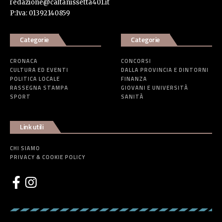
redazione@caltanissetta401.it
P:Iva: 01392140859
Categorie
Categorie
CRONACA
CONCORSI
CULTURA ED EVENTI
DALLA PROVINCIA E DINTORNI
POLITICA LOCALE
FINANZA
RASSEGNA STAMPA
GIOVANI E UNIVERSITÀ
SPORT
SANITÀ
Link utili
CHI SIAMO
PRIVACY & COOKIE POLICY