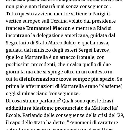
non può e non rimarrà mai senza conseguenze”.
Tutto questo avviene mentre si tiene a Parigi il
vertice europeo sull’Ucraina voluto dal presidente
francese
Emmanuel Macron
e mentre a Riad si
incontrano la delegazione americana, guidata dal
Segretario di Stato Marco Rubio, e quella russa,
guidata dal ministro degli esteri Sergei Lavrov.
Quello a Mattarella è un attacco frontale, con
pochissimi precedenti, che ricalca quello di due
giorni fa ma che si spinge oltre in un contesto in
cui
la disinformazione trova sempre più spazio
. Se
prima le affermazioni di Mattarella erano ‘blasfeme’,
oggi si minacciano ‘conseguenze’.
Di cosa stiamo parlando? Quali sono queste
frasi
addirittura blasfeme pronunciate da Mattarella
?
Eccole. Parlando delle conseguenze della crisi del ’29,
il capo dello Stato ha detto: “Fenomeni di carattere
autoritario presero il sopravvento in alcuni Paesi,