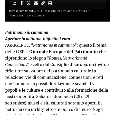
AUTORE:
REDAZIONE
VISUALIZZAZIONI: 294
TEMPO DI LETTURA: 3
PUBBLICATO IL: 24/09/2024
Patrimonio in cammino
Aperture in notturna, biglietto 1 euro
AGRIGENTO. “
Patrimonio in cammino
”: questo il tema
delle
GEP – Giornate Europee del Patrimonio
che
riprendono lo slogan “
Routes, Networks and
Connections”
, scelto dal Consiglio d’Europa: un invito a
riflettere sul valore del patrimonio culturale in
relazione vie di comunicazione, connessioni e reti
che hanno reso possibili relazioni e scambi fra i
popoli e le culture e contribuito alla formazione della
nostra identità. Sabato e domenica (28 e 29
settembre) musei e siti culturali saranno aperti in
notturna con un biglietto simbolico di 1 euro. Negli