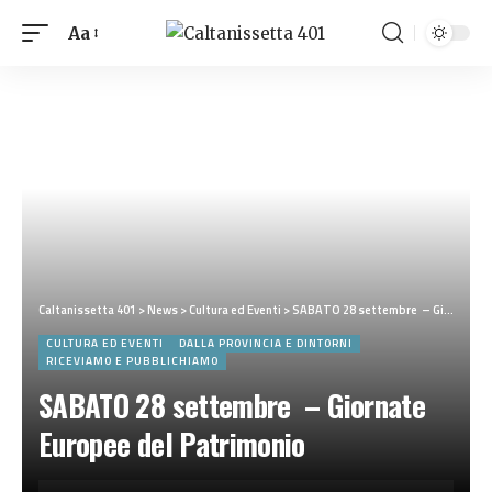
Aa
Caltanissetta 401
>
News
>
Cultura ed Eventi
>
SABATO 28 settembre – Giornate Europee del Patrimonio
CULTURA ED EVENTI
DALLA PROVINCIA E DINTORNI
RICEVIAMO E PUBBLICHIAMO
SABATO 28 settembre – Giornate
Europee del Patrimonio