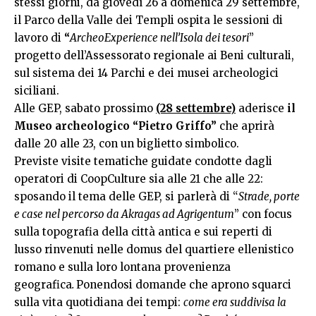
stessi giorni, da giovedì 26 a domenica 29 settembre,
il Parco della Valle dei Templi ospita le sessioni di
lavoro di
“
ArcheoExperience nell’Isola dei tesori
”
progetto dell’Assessorato regionale ai Beni culturali,
sul sistema dei 14 Parchi e dei musei archeologici
siciliani.
Alle GEP, sabato prossimo
(28 settembre)
aderisce
il
Museo archeologico “Pietro Griffo”
che aprirà
dalle 20 alle 23, con un biglietto simbolico.
Previste visite tematiche guidate condotte dagli
operatori di CoopCulture sia alle 21 che alle 22:
sposando il tema delle GEP, si parlerà di “
Strade, porte
e case nel percorso da Akragas ad Agrigentum
” con focus
sulla topografia della città antica e sui reperti di
lusso rinvenuti nelle domus del quartiere ellenistico
romano e sulla loro lontana provenienza
geografica
.
Ponendosi domande che aprono squarci
sulla vita quotidiana dei tempi:
come era suddivisa la