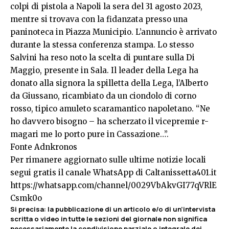
colpi di pistola a Napoli la sera del 31 agosto 2023,
mentre si trovava con la fidanzata presso una
paninoteca in Piazza Municipio. L’annuncio è arrivato
durante la stessa conferenza stampa. Lo stesso
Salvini ha reso noto la scelta di puntare sulla Di
Maggio, presente in Sala. Il leader della Lega ha
donato alla signora la spilletta della Lega, l’Alberto
da Giussano, ricambiato da un ciondolo di corno
rosso, tipico amuleto scaramantico napoletano. “Ne
ho davvero bisogno – ha scherzato il vicepremie r-
magari me lo porto pure in Cassazione…”.
Fonte Adnkronos
Per rimanere aggiornato sulle ultime notizie locali
segui gratis il canale WhatsApp di Caltanissetta401.it
https://whatsapp.com/channel/0029VbAkvGI77qVRlE
Csmk0o
Si precisa: la pubblicazione di un articolo e/o di un’intervista
scritta o video in tutte le sezioni del giornale non significa
necessariamente la condivisione parziale o integrale dei