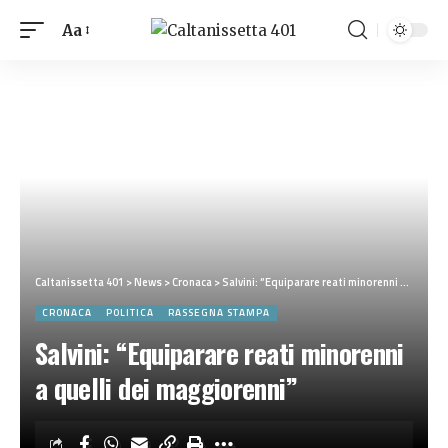
Aa
Caltanissetta 401
>
News
>
Cronaca
>
Salvini: “Equiparare reati minorenni a quelli dei maggiorenni”
CRONACA
POLITICA
RASSEGNA STAMPA
Salvini: “Equiparare reati minorenni
a quelli dei maggiorenni”