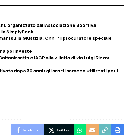
hi, organizzato dall’Associazione Sportiva
alla SimplyBook
ni sulla Giustizia. Cnn: “Il procuratore speciale
na poi investe
anissetta e IACP alla villetta di via Luigi Rizzo:
ivata dopo 30 anni: gli scarti saranno utilizzati per i
Facebook
Twitter