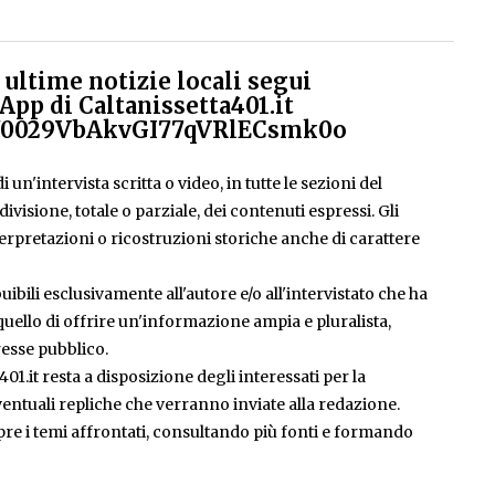
ultime notizie locali segui
App di Caltanissetta401.it
el/0029VbAkvGI77qVRlECsmk0o
 un'intervista scritta o video, in tutte le sezioni del
isione, totale o parziale, dei contenuti espressi. Gli
rpretazioni o ricostruzioni storiche anche di carattere
ibili esclusivamente all'autore e/o all'intervistato che ha
è quello di offrire un'informazione ampia e pluralista,
esse pubblico.
401.it resta a disposizione degli interessati per la
entuali repliche che verranno inviate alla redazione.
pre i temi affrontati, consultando più fonti e formando