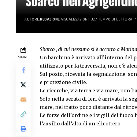
Sbarco nell’Agrigentin
AUTORE:
REDAZIONE
VISUALIZZAZIONI: 327
TEMPO DI LETTURA: 1
Sbarco , di cui nessuno si è accorto a Mari
Un barchino è arrivato all’interno del 
SHARE
utilizzato per la traversata, non c’è alc
Sul posto, ricevuta la segnalazione, son
e protezione civile.
Le ricerche, via terra e via mare, non h
Solo nella serata di ieri è arrivata la s
mare, nel tratto poco distante dal ritr
Le forze dell’ordine e i vigili del fuo
l’ausilio dall’alto di un elicottero.