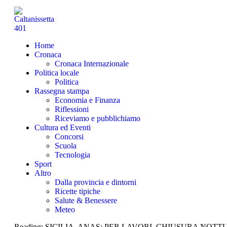
Home
Cronaca
Cronaca Internazionale
Politica locale
Politica
Rassegna stampa
Economia e Finanza
Riflessioni
Riceviamo e pubblichiamo
Cultura ed Eventi
Concorsi
Scuola
Tecnologia
Sport
Altro
Dalla provincia e dintorni
Ricette tipiche
Salute & Benessere
Meteo
Reading:
SICILIA, ANAS: PER LAVORI, CHIUSURA NOT