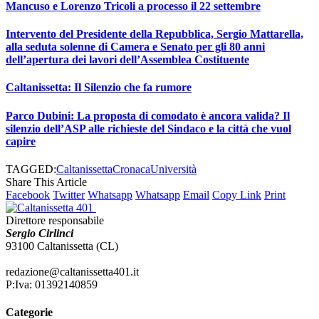
Mancuso e Lorenzo Tricoli a processo il 22 settembre
Intervento del Presidente della Repubblica, Sergio Mattarella,
alla seduta solenne di Camera e Senato per gli 80 anni
dell’apertura dei lavori dell’Assemblea Costituente
Caltanissetta: Il Silenzio che fa rumore
Parco Dubini: La proposta di comodato è ancora valida? Il
silenzio dell’ASP alle richieste del Sindaco e la città che vuol
capire
TAGGED:
Caltanissetta
Cronaca
Università
Share This Article
Facebook
Twitter
Whatsapp
Whatsapp
Email
Copy Link
Print
Direttore responsabile
Sergio Cirlinci
93100 Caltanissetta (CL)
redazione@caltanissetta401.it
P:Iva: 01392140859
Categorie