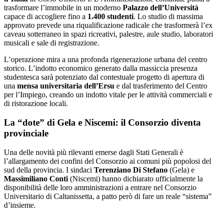
trasformare l’immobile in un moderno
Palazzo dell’Università
capace di accogliere fino a
1.400 studenti
. Lo studio di massima
approvato prevede una riqualificazione radicale che trasformerà l’ex
caveau sotterraneo in spazi ricreativi, palestre, aule studio, laboratori
musicali e sale di registrazione.
L’operazione mira a una profonda rigenerazione urbana del centro
storico. L’indotto economico generato dalla massiccia presenza
studentesca sarà potenziato dal contestuale progetto di apertura di
una
mensa universitaria dell’Ersu
e dal trasferimento del Centro
per l’Impiego, creando un indotto vitale per le attività commerciali e
di ristorazione locali.
La “dote” di Gela e Niscemi: il Consorzio diventa
provinciale
Una delle novità più rilevanti emerse dagli Stati Generali è
l’allargamento dei confini del Consorzio ai comuni più popolosi del
sud della provincia. I sindaci
Terenziano Di Stefano
(Gela) e
Massimiliano Conti
(Niscemi) hanno dichiarato ufficialmente la
disponibilità delle loro amministrazioni a entrare nel Consorzio
Universitario di Caltanissetta, a patto però di fare un reale “sistema”
d’insieme.