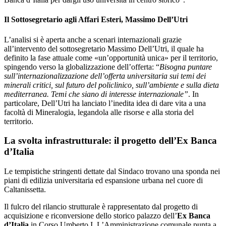
Il Sottosegretario agli Affari Esteri, Massimo Dell’Utri
L’analisi si è aperta anche a scenari internazionali grazie
all’intervento del sottosegretario Massimo Dell’Utri, il quale ha
definito la fase attuale come «un’opportunità unica» per il territorio,
spingendo verso la globalizzazione dell’offerta: “
Bisogna puntare
sull’internazionalizzazione dell’offerta universitaria sui temi dei
minerali critici, sul futuro del policlinico, sull’ambiente e sulla dieta
mediterranea. Temi che siano di interesse internazionale”
. In
particolare, Dell’Utri ha lanciato l’inedita idea di dare vita a una
facoltà di Mineralogia, legandola alle risorse e alla storia del
territorio.
La svolta infrastrutturale: il progetto dell’Ex Banca
d’Italia
Le tempistiche stringenti dettate dal Sindaco trovano una sponda nei
piani di edilizia universitaria ed espansione urbana nel cuore di
Caltanissetta.
Il fulcro del rilancio strutturale è rappresentato dal progetto di
acquisizione e riconversione dello storico palazzo dell’
Ex Banca
d’Italia
in Corso Umberto I. L’Amministrazione comunale punta a