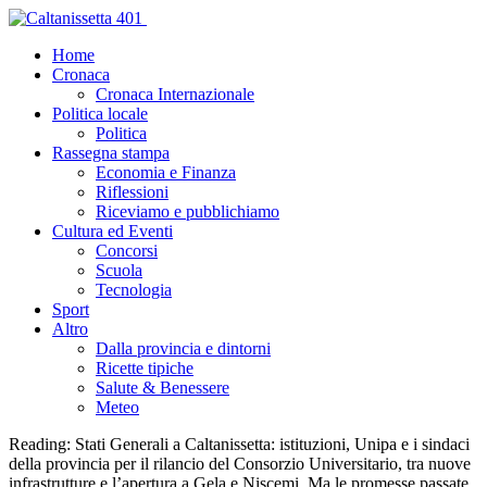
Home
Cronaca
Cronaca Internazionale
Politica locale
Politica
Rassegna stampa
Economia e Finanza
Riflessioni
Riceviamo e pubblichiamo
Cultura ed Eventi
Concorsi
Scuola
Tecnologia
Sport
Altro
Dalla provincia e dintorni
Ricette tipiche
Salute & Benessere
Meteo
Reading:
Stati Generali a Caltanissetta: istituzioni, Unipa e i sindaci
della provincia per il rilancio del Consorzio Universitario, tra nuove
infrastrutture e l’apertura a Gela e Niscemi. Ma le promesse passate