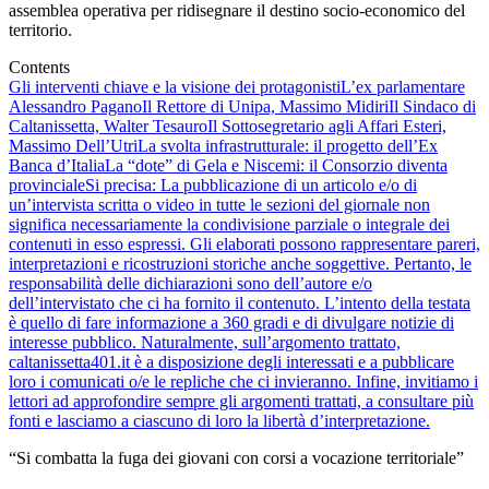
assemblea operativa per ridisegnare il destino socio-economico del
territorio.
Contents
Gli interventi chiave e la visione dei protagonisti
L’ex parlamentare
Alessandro Pagano
Il Rettore di Unipa, Massimo Midiri
Il Sindaco di
Caltanissetta, Walter Tesauro
Il Sottosegretario agli Affari Esteri,
Massimo Dell’Utri
La svolta infrastrutturale: il progetto dell’Ex
Banca d’Italia
La “dote” di Gela e Niscemi: il Consorzio diventa
provinciale
Si precisa: La pubblicazione di un articolo e/o di
un’intervista scritta o video in tutte le sezioni del giornale non
significa necessariamente la condivisione parziale o integrale dei
contenuti in esso espressi. Gli elaborati possono rappresentare pareri,
interpretazioni e ricostruzioni storiche anche soggettive. Pertanto, le
responsabilità delle dichiarazioni sono dell’autore e/o
dell’intervistato che ci ha fornito il contenuto. L’intento della testata
è quello di fare informazione a 360 gradi e di divulgare notizie di
interesse pubblico. Naturalmente, sull’argomento trattato,
caltanissetta401.it è a disposizione degli interessati e a pubblicare
loro i comunicati o/e le repliche che ci invieranno. Infine, invitiamo i
lettori ad approfondire sempre gli argomenti trattati, a consultare più
fonti e lasciamo a ciascuno di loro la libertà d’interpretazione.
“Si combatta la fuga dei giovani con corsi a vocazione territoriale”