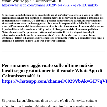
canale WhatsApp di Caltanissetta401.it
https://whatsapp.com/channel/0029VbAkvGI77qVRlECsmk0o
Si precisa
:
La pubblicazione di un articolo e/o di un’intervista scritta o video in tutte le
sezioni del giornale non significa necessariamente la condivisione parziale o integrale dei
contenuti in esso espressi. Gli elaborati possono rappresentare pareri, interpretazioni e
ricostruzioni storiche anche soggettive. Pertanto, le responsabilità delle dichiarazioni
sono dell’autore e/o dell’intervistato che ci ha fornito il contenuto. L’intento della testata
è quello di fare informazione a 360 gradi e di divulgare notizie di interesse pubblico.
Naturalmente, sull’argomento trattato, caltanissetta401.it è a disposizione degli
interessati e a pubblicare loro i comunicati o/e le repliche che ci invieranno. Infine,
invitiamo i lettori ad approfondire sempre gli argomenti trattati, a consultare più fonti e
lasciamo a ciascuno di loro la libertà d’interpretazione.
Per rimanere aggiornato sulle ultime notizie
locali segui gratuitamente il canale WhatsApp di
Caltanissetta401.it
https://whatsapp.com/channel/0029VbAkvGI77q
Si precisa: La pubblicazione di un articolo e/o di un'intervista scritta o
video, in tutte le sezioni del giornale, non implica necessariamente la