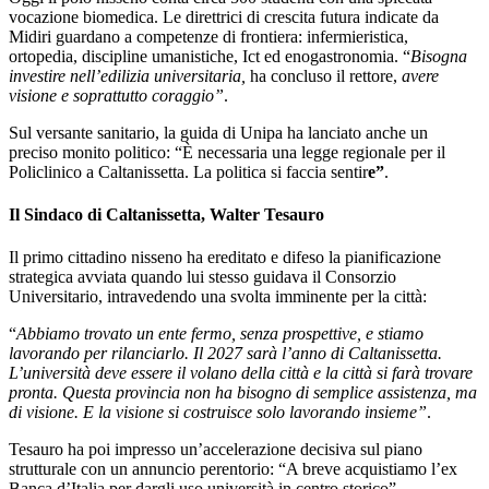
vocazione biomedica. Le direttrici di crescita futura indicate da
Midiri guardano a competenze di frontiera: infermieristica,
ortopedia, discipline umanistiche, Ict ed enogastronomia. “
Bisogna
investire nell’edilizia universitaria,
ha concluso il rettore,
avere
visione e soprattutto coraggio”
.
Sul versante sanitario, la guida di Unipa ha lanciato anche un
preciso monito politico: “È necessaria una legge regionale per il
Policlinico a Caltanissetta. La politica si faccia sentir
e”
.
Il Sindaco di Caltanissetta, Walter Tesauro
Il primo cittadino nisseno ha ereditato e difeso la pianificazione
strategica avviata quando lui stesso guidava il Consorzio
Universitario, intravedendo una svolta imminente per la città:
“
Abbiamo trovato un ente fermo, senza prospettive, e stiamo
lavorando per rilanciarlo. Il 2027 sarà l’anno di Caltanissetta.
L’università deve essere il volano della città e la città si farà trovare
pronta. Questa provincia non ha bisogno di semplice assistenza, ma
di visione. E la visione si costruisce solo lavorando insieme”
.
Tesauro ha poi impresso un’accelerazione decisiva sul piano
strutturale con un annuncio perentorio: “A breve acquistiamo l’ex
Banca d’Italia per dargli uso università in centro storico”.