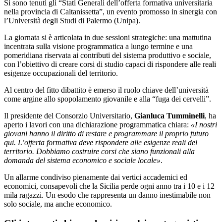
Si sono tenuti gli “Stati Generali dell’offerta formativa universitaria
nella provincia di Caltanissetta”, un evento promosso in sinergia con
l’Università degli Studi di Palermo (Unipa).
La giornata si è articolata in due sessioni strategiche: una mattutina
incentrata sulla visione programmatica a lungo termine e una
pomeridiana riservata ai contributi del sistema produttivo e sociale,
con l’obiettivo di creare corsi di studio capaci di rispondere alle reali
esigenze occupazionali del territorio.
Al centro del fitto dibattito è emerso il ruolo chiave dell’università
come argine allo spopolamento giovanile e alla “fuga dei cervelli”.
Il presidente del Consorzio Universitario,
Gianluca Tumminelli
, ha
aperto i lavori con una dichiarazione programmatica chiara:
«I nostri
giovani hanno il diritto di restare e programmare il proprio futuro
qui. L’offerta formativa deve rispondere alle esigenze reali del
territorio. Dobbiamo costruire corsi che siano funzionali alla
domanda del sistema economico e sociale locale»
.
Un allarme condiviso pienamente dai vertici accademici ed
economici, consapevoli che la Sicilia perde ogni anno tra i 10 e i 12
mila ragazzi. Un esodo che rappresenta un danno inestimabile non
solo sociale, ma anche economico.