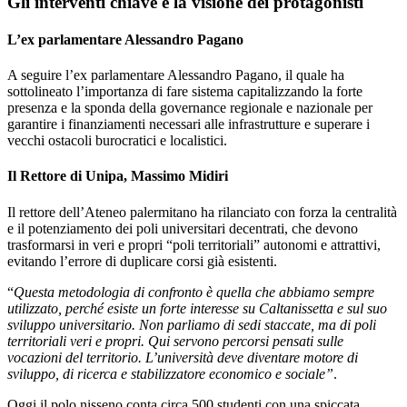
Gli interventi chiave e la visione dei protagonisti
L’ex parlamentare Alessandro Pagano
A seguire l’ex parlamentare Alessandro Pagano, il quale ha
sottolineato l’importanza di fare sistema capitalizzando la forte
presenza e la sponda della governance regionale e nazionale per
garantire i finanziamenti necessari alle infrastrutture e superare i
vecchi ostacoli burocratici e localistici.
Il Rettore di Unipa, Massimo Midiri
Il rettore dell’Ateneo palermitano ha rilanciato con forza la centralità
e il potenziamento dei poli universitari decentrati, che devono
trasformarsi in veri e propri “poli territoriali” autonomi e attrattivi,
evitando l’errore di duplicare corsi già esistenti.
“
Questa metodologia di confronto è quella che abbiamo sempre
utilizzato, perché esiste un forte interesse su Caltanissetta e sul suo
sviluppo universitario. Non parliamo di sedi staccate, ma di poli
territoriali veri e propri. Qui servono percorsi pensati sulle
vocazioni del territorio. L’università deve diventare motore di
sviluppo, di ricerca e stabilizzatore economico e sociale”
.
Oggi il polo nisseno conta circa 500 studenti con una spiccata