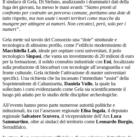
Il sindaco di Gela, Di Stefano, analizzando i drammatici dati della
fuga dei giovani, ha messo le mani avanti: “
Siamo pronti al
confronto per costruire un percorso comune, portiamo una dote di
tutto rispetto, ma non usate i nostri territori come mucche da
mungere per attingere ai numeri. Non cercateci, però, solo per i
numeri”
.
Gela mette sul tavolo del Consorzio una “dote” strutturale e
tecnologica di altissimo profilo, come l”edificio modernissimo di
Macchitella Lab
, ideale per ospitare corsi universitari, il polo
tecnologico
Sinpasi
, che vanta un investimento di 20 milioni di euro
per la formazione, il solido connubio industriale con
Eni
, focalizzato
sulla produzione di biocarburi con tecnologie all’avanguardia e sul
fronte culturale, Gela richiede l’attivazione di master universitari
specifici. Una richiesta che ha incassato l’immediato “assist” della
Soprintendente di Caltanissetta,
Daniela Vullo
, la quale ha
sollecitato i corsi evidenziando come Gela sia scientificamente il
luogo più adatto per lo studio delle discipline archeologiche.
All’evento hanno preso parte numerose autorità politiche e
istituzionali, tra cui l’assessore regionale
Elisa Ingala
, il deputato
regionale
Salvatore Scuvera
, il vicepresidente dell’Ars
Luca
Sammartino
, oltre ai sindaci del territorio come
Leonardo Burgio,
Serradifalco.