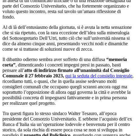
In attesa di un comunicato ufficiale o di una relazione dettagliata da
parte del Consorzio Universitario, che ha fortemente organizzato e
voluto questo incontro, resta sul tavolo un’amara riflessione di
fondo.
Al di là dell’entusiasmo della giornata, si è avuta la netta sensazione
che si sia ripetuto, con la rara eccezione dell’idea sulla mineralogia
del Sottosegretario Dell’Utri, tutto ciò che sull’università nissena si
dice da almeno cinque anni, presentando vecchi nodi e dinamiche
come se si trattasse di soluzioni nuove di zecca.
Il dibattito odierno sembra aver sofferto di una diffusa
“memoria
corta”
, dimenticando i concreti impegni presi in passato, basti
pensare all’
atto di indirizzo firmato all’unanimità dal Consiglio
Comunale il 27 febbraio 2023,
qui la seduta del consiglio integrale
,
ricordiamo tutti, o quasi, che in quella assise sedevano molti
consiglieri comunali che occupano quegli scranni ancora oggi ma
soprattutto l’opposizione di allora oggi governa la città e avrebbe la
possibilità concreta di impegnarsi fattivamente e in prima persona
per realizzare quel progetto.
Tra questi figura lo stesso sindaco Walter Tesauro, all’epoca
presidente del Consorzio Universitario. E sebbene l’acquisto dell’ex
Banca d’Italia sia un’operazione lodevole e benvenuta per il centro
storico, da sola rischia di essere poca cosa se non si sviluppa in
parallelo il
progetto del Policlinico
, guardando con urgenza anche