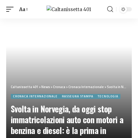
Aa
Caltanissetta 401
>
News
>
Cronaca
>
Cronaca Internazionale
>
Svolta in Norvegia, da oggi stop immatricolazioni auto con motori a benzina e diesel: è la prima in Europa
CRONACA INTERNAZIONALE
RASSEGNA STAMPA
TECNOLOGIA
Svolta in Norvegia, da oggi stop
immatricolazioni auto con motori a
benzina e diesel: è la prima in