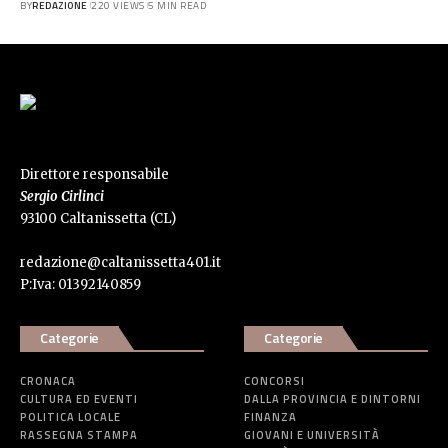
BY
REDAZIONE
220 VIEWS
5 MIN READ
Direttore responsabile
Sergio Cirlinci
93100 Caltanissetta (CL)
redazione@caltanissetta401.it
P:Iva: 01392140859
Categorie
Categorie
CRONACA
CONCORSI
CULTURA ED EVENTI
DALLA PROVINCIA E DINTORNI
POLITICA LOCALE
FINANZA
RASSEGNA STAMPA
GIOVANI E UNIVERSITÀ