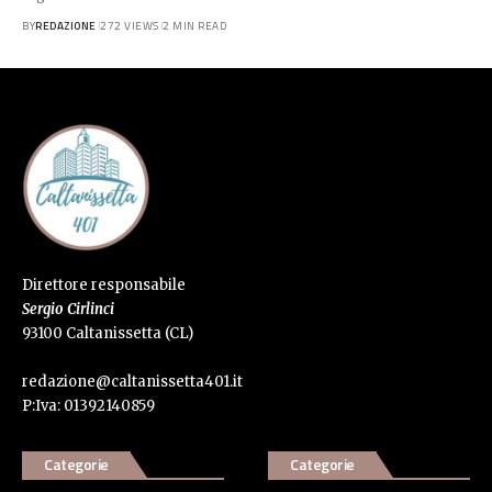
BY
REDAZIONE
272 VIEWS
2 MIN READ
Direttore responsabile
Sergio Cirlinci
93100 Caltanissetta (CL)
redazione@caltanissetta401.it
P:Iva: 01392140859
Categorie
Categorie