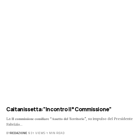
Caltanissetta:”Incontro II° Commissione”
La 𝐈𝐈 𝐜𝐨𝐦𝐦𝐢𝐬𝐬𝐢𝐨𝐧𝐞 𝐜𝐨𝐧𝐬𝐢𝐥𝐢𝐚𝐫𝐞 “𝐀𝐬𝐬𝐞𝐭𝐭𝐨 𝐝𝐞𝐥 𝐓𝐞𝐫𝐫𝐢𝐭𝐨𝐫𝐢𝐨”, su impulso del Presidente
Fabrizio…
BY
REDAZIONE
931 VIEWS
1 MIN READ