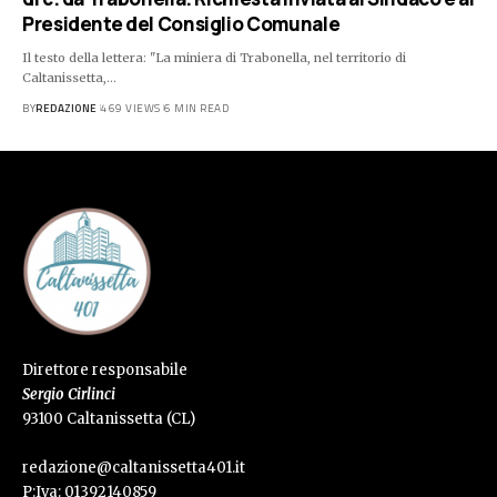
Presidente del Consiglio Comunale
Il testo della lettera: "La miniera di Trabonella, nel territorio di
Caltanissetta,…
BY
REDAZIONE
469 VIEWS
6 MIN READ
Direttore responsabile
Sergio Cirlinci
93100 Caltanissetta (CL)
redazione@caltanissetta401.it
P:Iva: 01392140859