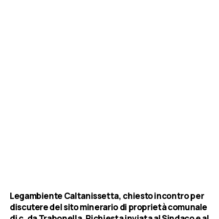
Legambiente Caltanissetta, chiesto incontro per
discutere del sito minerario di proprietà comunale
di c. da Trabonella. Richiesta inviata al Sindaco e al